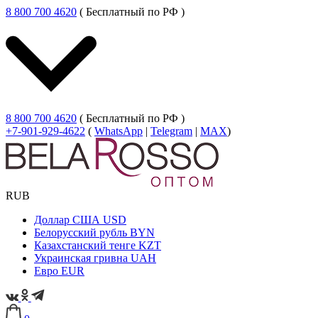
8 800 700 4620
( Бесплатный по РФ )
8 800 700 4620
( Бесплатный по РФ )
+7-901-929-4622
(
WhatsApp
|
Telegram
|
MAX
)
RUB
Доллар США
USD
Белорусский рубль
BYN
Казахстанский тенге
KZT
Украинская гривна
UAH
Евро
EUR