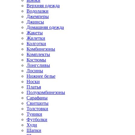
Брюки
Верхняя одежда
Водолазки
Джемперы
Джинсы
Домашняя одежда
Жакеты
Жилетки
Колготки
Комбинезоны
Комплекты
Костюмы
Лонгсливы
Лосины
Нижнее белье
Носки
Платья
Полукомбинезоны
Сарафаны
Свитшоты
Толстовки
Туники
Футболки
Худи
Шапки