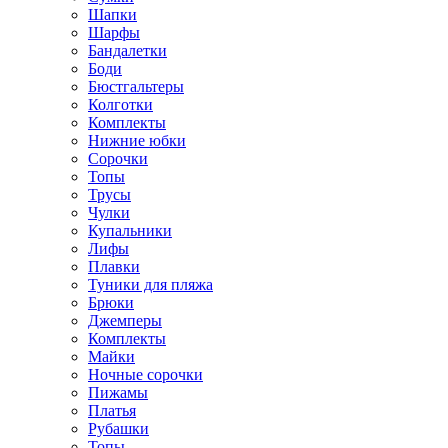
Шапки
Шарфы
Бандалетки
Боди
Бюстгальтеры
Колготки
Комплекты
Нижние юбки
Сорочки
Топы
Трусы
Чулки
Купальники
Лифы
Плавки
Туники для пляжа
Брюки
Джемперы
Комплекты
Майки
Ночные сорочки
Пижамы
Платья
Рубашки
Топы