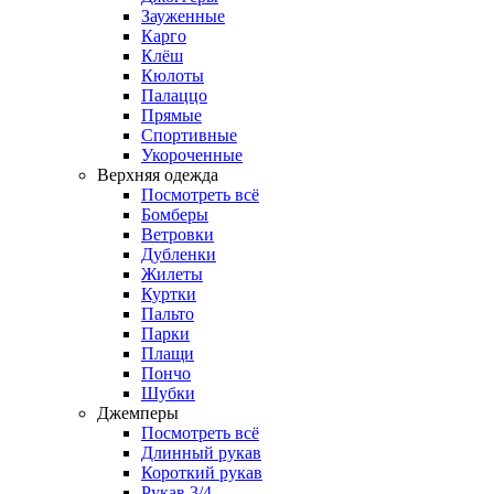
Зауженные
Карго
Клёш
Кюлоты
Палаццо
Прямые
Спортивные
Укороченные
Верхняя одежда
Посмотреть всё
Бомберы
Ветровки
Дубленки
Жилеты
Куртки
Пальто
Парки
Плащи
Пончо
Шубки
Джемперы
Посмотреть всё
Длинный рукав
Короткий рукав
Рукав 3/4