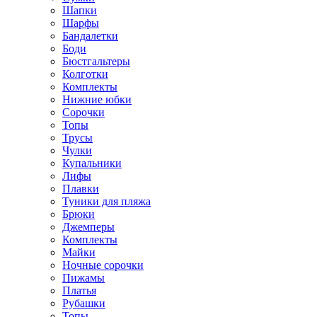
Шапки
Шарфы
Бандалетки
Боди
Бюстгальтеры
Колготки
Комплекты
Нижние юбки
Сорочки
Топы
Трусы
Чулки
Купальники
Лифы
Плавки
Туники для пляжа
Брюки
Джемперы
Комплекты
Майки
Ночные сорочки
Пижамы
Платья
Рубашки
Топы