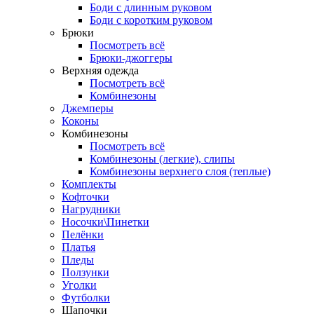
Боди с длинным руковом
Боди с коротким руковом
Брюки
Посмотреть всё
Брюки-джоггеры
Верхняя одежда
Посмотреть всё
Комбинезоны
Джемперы
Коконы
Комбинезоны
Посмотреть всё
Комбинезоны (легкие), слипы
Комбинезоны верхнего слоя (теплые)
Комплекты
Кофточки
Нагрудники
Носочки\Пинетки
Пелёнки
Платья
Пледы
Ползунки
Уголки
Футболки
Шапочки