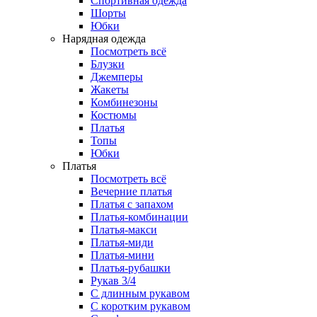
Спортивная одежда
Шорты
Юбки
Нарядная одежда
Посмотреть всё
Блузки
Джемперы
Жакеты
Комбинезоны
Костюмы
Платья
Топы
Юбки
Платья
Посмотреть всё
Вечерние платья
Платья с запахом
Платья-комбинации
Платья-макси
Платья-миди
Платья-мини
Платья-рубашки
Рукав 3/4
С длинным рукавом
С коротким рукавом