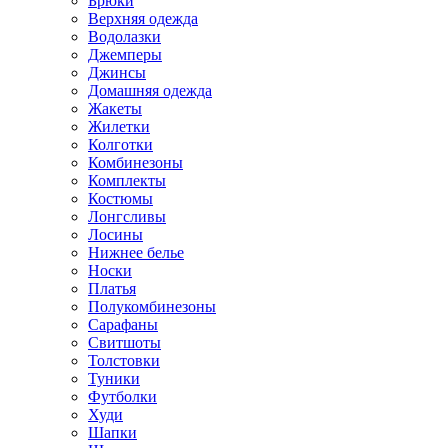
Брюки
Верхняя одежда
Водолазки
Джемперы
Джинсы
Домашняя одежда
Жакеты
Жилетки
Колготки
Комбинезоны
Комплекты
Костюмы
Лонгсливы
Лосины
Нижнее белье
Носки
Платья
Полукомбинезоны
Сарафаны
Свитшоты
Толстовки
Туники
Футболки
Худи
Шапки