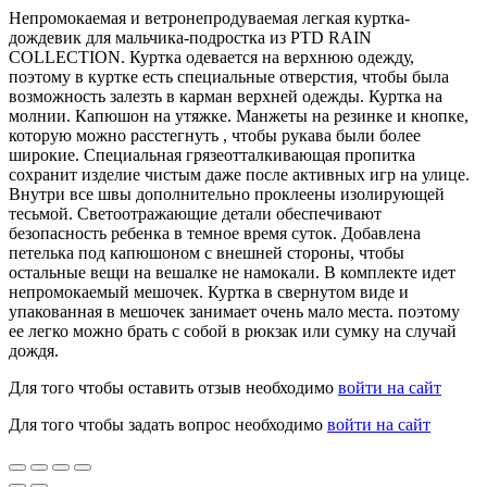
Непромокаемая и ветронепродуваемая легкая куртка-
дождевик для мальчика-подростка из PTD RAIN
COLLECTION. Куртка одевается на верхнюю одежду,
поэтому в куртке есть специальные отверстия, чтобы была
возможность залезть в карман верхней одежды. Куртка на
молнии. Капюшон на утяжке. Манжеты на резинке и кнопке,
которую можно расстегнуть , чтобы рукава были более
широкие. Специальная грязеотталкивающая пропитка
сохранит изделие чистым даже после активных игр на улице.
Внутри все швы дополнительно проклеены изолирующей
тесьмой. Светоотражающие детали обеспечивают
безопасность ребенка в темное время суток. Добавлена
петелька под капюшоном с внешней стороны, чтобы
остальные вещи на вешалке не намокали. В комплекте идет
непромокаемый мешочек. Куртка в свернутом виде и
упакованная в мешочек занимает очень мало места. поэтому
ее легко можно брать с собой в рюкзак или сумку на случай
дождя.
Для того чтобы оставить отзыв необходимо
войти на сайт
Для того чтобы задать вопрос необходимо
войти на сайт