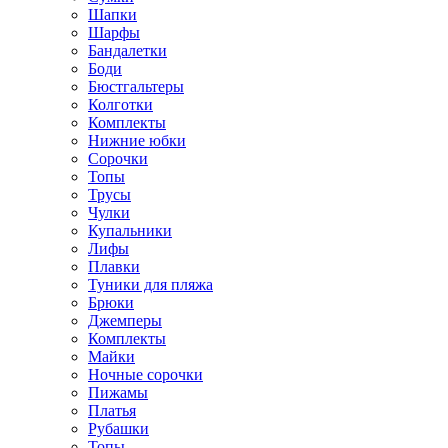
Шапки
Шарфы
Бандалетки
Боди
Бюстгальтеры
Колготки
Комплекты
Нижние юбки
Сорочки
Топы
Трусы
Чулки
Купальники
Лифы
Плавки
Туники для пляжа
Брюки
Джемперы
Комплекты
Майки
Ночные сорочки
Пижамы
Платья
Рубашки
Топы