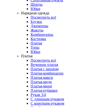
Спортивная одежда
Шорты
Юбки
Нарядная одежда
Посмотреть всё
Блузки
Джемперы
Жакеты
Комбинезоны
Костюмы
Платья
Топы
Юбки
Платья
Посмотреть всё
Вечерние платья
Платья с запахом
Платья-комбинации
Платья-макси
Платья-миди
Платья-мини
Платья-рубашки
Рукав 3/4
С длинным рукавом
С коротким рукавом