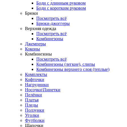
Боди с длинным руковом
Боди с коротким руковом
Брюки
Посмотреть всё
Брюки-джоггеры
Верхняя одежда
Посмотреть всё
Комбинезоны
Джемперы
Коконы
Комбинезоны
Посмотреть всё
Комбинезоны (легкие), слипы
Комбинезоны верхнего слоя (теплые)
Комплекты
Кофточки
Нагрудники
Носочки\Пинетки
Пелёнки
Платья
Пледы
Ползунки
Уголки
Футболки
Шапочки