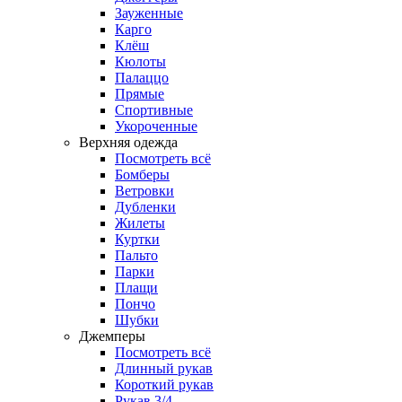
Зауженные
Карго
Клёш
Кюлоты
Палаццо
Прямые
Спортивные
Укороченные
Верхняя одежда
Посмотреть всё
Бомберы
Ветровки
Дубленки
Жилеты
Куртки
Пальто
Парки
Плащи
Пончо
Шубки
Джемперы
Посмотреть всё
Длинный рукав
Короткий рукав
Рукав 3/4