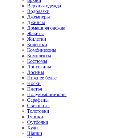
Брюки
Верхняя одежда
Водолазки
Джемперы
Джинсы
Домашняя одежда
Жакеты
Жилетки
Колготки
Комбинезоны
Комплекты
Костюмы
Лонгсливы
Лосины
Нижнее белье
Носки
Платья
Полукомбинезоны
Сарафаны
Свитшоты
Толстовки
Туники
Футболки
Худи
Шапки