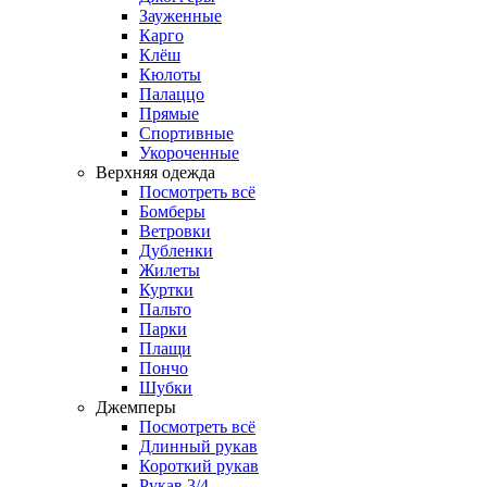
Зауженные
Карго
Клёш
Кюлоты
Палаццо
Прямые
Спортивные
Укороченные
Верхняя одежда
Посмотреть всё
Бомберы
Ветровки
Дубленки
Жилеты
Куртки
Пальто
Парки
Плащи
Пончо
Шубки
Джемперы
Посмотреть всё
Длинный рукав
Короткий рукав
Рукав 3/4