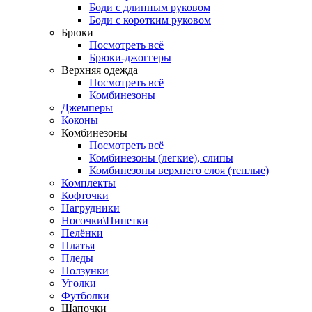
Боди с длинным руковом
Боди с коротким руковом
Брюки
Посмотреть всё
Брюки-джоггеры
Верхняя одежда
Посмотреть всё
Комбинезоны
Джемперы
Коконы
Комбинезоны
Посмотреть всё
Комбинезоны (легкие), слипы
Комбинезоны верхнего слоя (теплые)
Комплекты
Кофточки
Нагрудники
Носочки\Пинетки
Пелёнки
Платья
Пледы
Ползунки
Уголки
Футболки
Шапочки