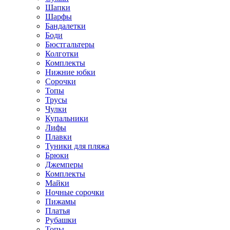
Шапки
Шарфы
Бандалетки
Боди
Бюстгальтеры
Колготки
Комплекты
Нижние юбки
Сорочки
Топы
Трусы
Чулки
Купальники
Лифы
Плавки
Туники для пляжа
Брюки
Джемперы
Комплекты
Майки
Ночные сорочки
Пижамы
Платья
Рубашки
Топы