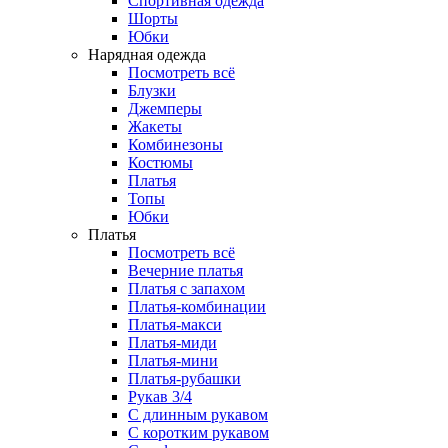
Спортивная одежда
Шорты
Юбки
Нарядная одежда
Посмотреть всё
Блузки
Джемперы
Жакеты
Комбинезоны
Костюмы
Платья
Топы
Юбки
Платья
Посмотреть всё
Вечерние платья
Платья с запахом
Платья-комбинации
Платья-макси
Платья-миди
Платья-мини
Платья-рубашки
Рукав 3/4
С длинным рукавом
С коротким рукавом