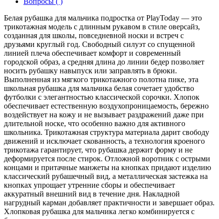
Вопросы ( )
Белая рубашка для мальчика подростка от PlayToday — это
трикотажная модель с длинным рукавом в стиле оверсайз,
созданная для школы, повседневной носки и встреч с
друзьями круглый год. Свободный силуэт со спущенной
линией плеча обеспечивает комфорт и современный
городской образ, а средняя длина до линии бедер позволяет
носить рубашку навыпуск или заправлять в брюки.
Выполненная из мягкого трикотажного полотна пике, эта
школьная рубашка для мальчика белая сочетает удобство
футболки с элегантностью классической сорочки. Хлопок
обеспечивает естественную воздухопроницаемость, бережно
воздействует на кожу и не вызывает раздражений даже при
длительной носке, что особенно важно для активного
школьника. Трикотажная структура материала дарит свободу
движений и исключает скованность, а технология кроеного
трикотажа гарантирует, что рубашка держит форму и не
деформируется после стирок. Отложной воротник с острыми
концами и притачные манжеты на кнопках придают изделию
классический рубашечный вид, а металлическая застежка на
кнопках упрощает утренние сборы и обеспечивает
аккуратный внешний вид в течение дня. Накладной
нагрудный карман добавляет практичности и завершает образ.
Хлопковая рубашка для мальчика легко комбинируется с