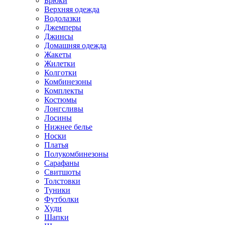
Брюки
Верхняя одежда
Водолазки
Джемперы
Джинсы
Домашняя одежда
Жакеты
Жилетки
Колготки
Комбинезоны
Комплекты
Костюмы
Лонгсливы
Лосины
Нижнее белье
Носки
Платья
Полукомбинезоны
Сарафаны
Свитшоты
Толстовки
Туники
Футболки
Худи
Шапки