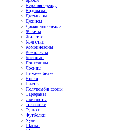
Брюки
Верхняя одежда
Водолазки
Джемперы
Джинсы
Домашняя одежда
Жакеты
Жилетки
Колготки
Комбинезоны
Комплекты
Костюмы
Лонгсливы
Лосины
Нижнее белье
Носки
Платья
Полукомбинезоны
Сарафаны
Свитшоты
Толстовки
Туники
Футболки
Худи
Шапки