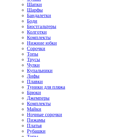
Шапки
Шарфы
Бандалетки
Боди
Бюстгальтеры
Колготки
Комплекты
Нижние юбки
Сорочки
Топы
Трусы
Чулки
Купальники
Лифы
Плавки
Туники для пляжа
Брюки
Джемперы
Комплекты
Майки
Ночные сорочки
Пижамы
Платья
Рубашки
Топы