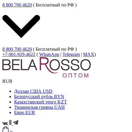
8 800 700 4620
( Бесплатный по РФ )
8 800 700 4620
( Бесплатный по РФ )
+7-901-929-4622
(
WhatsApp
|
Telegram
|
MAX
)
RUB
Доллар США
USD
Белорусский рубль
BYN
Казахстанский тенге
KZT
Украинская гривна
UAH
Евро
EUR