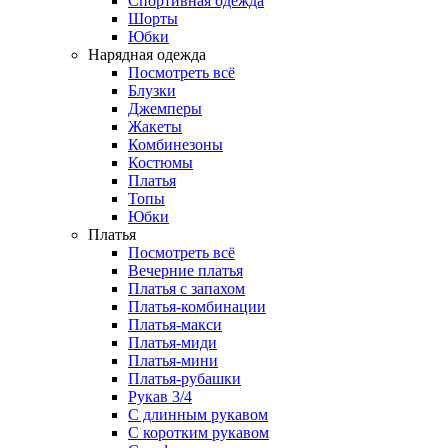
Спортивная одежда
Шорты
Юбки
Нарядная одежда
Посмотреть всё
Блузки
Джемперы
Жакеты
Комбинезоны
Костюмы
Платья
Топы
Юбки
Платья
Посмотреть всё
Вечерние платья
Платья с запахом
Платья-комбинации
Платья-макси
Платья-миди
Платья-мини
Платья-рубашки
Рукав 3/4
С длинным рукавом
С коротким рукавом