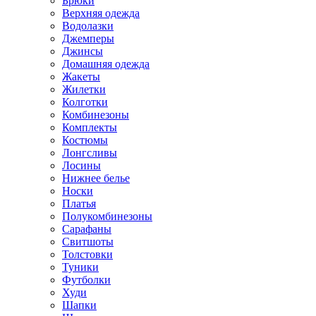
Брюки
Верхняя одежда
Водолазки
Джемперы
Джинсы
Домашняя одежда
Жакеты
Жилетки
Колготки
Комбинезоны
Комплекты
Костюмы
Лонгсливы
Лосины
Нижнее белье
Носки
Платья
Полукомбинезоны
Сарафаны
Свитшоты
Толстовки
Туники
Футболки
Худи
Шапки