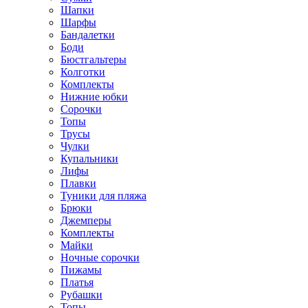
Шапки
Шарфы
Бандалетки
Боди
Бюстгальтеры
Колготки
Комплекты
Нижние юбки
Сорочки
Топы
Трусы
Чулки
Купальники
Лифы
Плавки
Туники для пляжа
Брюки
Джемперы
Комплекты
Майки
Ночные сорочки
Пижамы
Платья
Рубашки
Топы