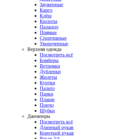
Зауженные
Карго
Клёш
Кюлоты
Палаццо
Прямые
Спортивные
Укороченные
Верхняя одежда
Посмотреть всё
Бомберы
Ветровки
Дубленки
Жилеты
Куртки
Пальто
Парки
Плащи
Пончо
Шубки
Джемперы
Посмотреть всё
Длинный рукав
Короткий рукав
Рукав 3/4