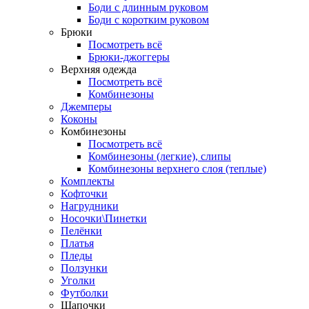
Боди с длинным руковом
Боди с коротким руковом
Брюки
Посмотреть всё
Брюки-джоггеры
Верхняя одежда
Посмотреть всё
Комбинезоны
Джемперы
Коконы
Комбинезоны
Посмотреть всё
Комбинезоны (легкие), слипы
Комбинезоны верхнего слоя (теплые)
Комплекты
Кофточки
Нагрудники
Носочки\Пинетки
Пелёнки
Платья
Пледы
Ползунки
Уголки
Футболки
Шапочки