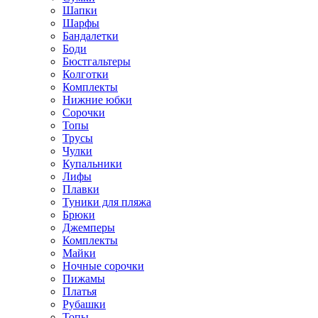
Шапки
Шарфы
Бандалетки
Боди
Бюстгальтеры
Колготки
Комплекты
Нижние юбки
Сорочки
Топы
Трусы
Чулки
Купальники
Лифы
Плавки
Туники для пляжа
Брюки
Джемперы
Комплекты
Майки
Ночные сорочки
Пижамы
Платья
Рубашки
Топы