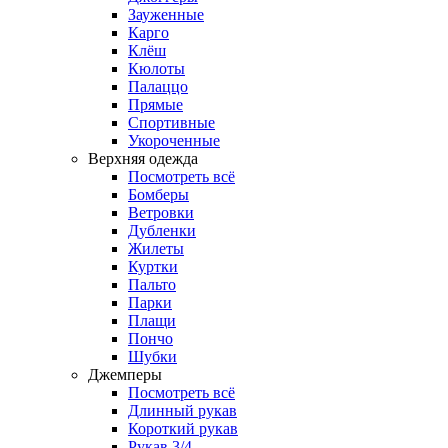
Зауженные
Карго
Клёш
Кюлоты
Палаццо
Прямые
Спортивные
Укороченные
Верхняя одежда
Посмотреть всё
Бомберы
Ветровки
Дубленки
Жилеты
Куртки
Пальто
Парки
Плащи
Пончо
Шубки
Джемперы
Посмотреть всё
Длинный рукав
Короткий рукав
Рукав 3/4