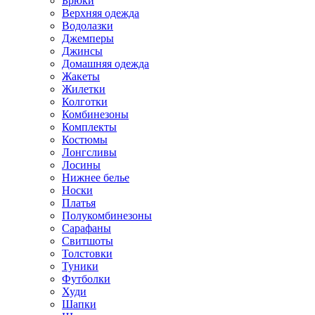
Брюки
Верхняя одежда
Водолазки
Джемперы
Джинсы
Домашняя одежда
Жакеты
Жилетки
Колготки
Комбинезоны
Комплекты
Костюмы
Лонгсливы
Лосины
Нижнее белье
Носки
Платья
Полукомбинезоны
Сарафаны
Свитшоты
Толстовки
Туники
Футболки
Худи
Шапки