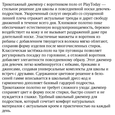
Трикотажный джемпер с воротником поло от PlayToday —
стильное решение для школы и повседневной носки девочек-
подростков. Укороченный силуэт оверсайз со спущенной
линией плеча отражает актуальные тренды и дарит свободу
движений в течение всего дня. Хлопковое полотно пике
обеспечивает естественную воздухопроницаемость, бережно
воздействует на кожу и не вызывает раздражений даже при
длительной носке. Эластичные манжеты и воротник из
рибаны с добавлением тянущегося волокна мягко облегают,
сохраняя форму изделия после многочисленных стирок.
Классическая застёжка-поло на три пуговицы позволяет
регулировать посадку по горловине, а отложной воротник
добавляет элегантности повседневному образу. Этот джемпер
для девочек легко комбинируется с юбками, брюками и
джинсами, создавая универсальные комплекты для школы и
встреч с друзьями. Сдержанное цветовое решение в бело-
синей гамме вписывается в школьный дресс-код и
гармонично дополняет базовый гардероб подростка.
Трикотажное полотно не требует сложного ухода: джемпер
сохраняет цвет и форму после стирки, быстро сохнет и не
нуждается в глажке. Удобный школьный джемпер для
подростков, который сочетает комфорт натуральных
материалов с актуальным кроем и практичностью на каждый
день.