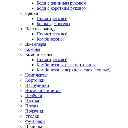
Боди с длинным руковом
Боди с коротким руковом
Брюки
Посмотреть всё
Брюки-джоггеры
Верхняя одежда
Посмотреть всё
Комбинезоны
Джемперы
Коконы
Комбинезоны
Посмотреть всё
Комбинезоны (легкие), слипы
Комбинезоны верхнего слоя (теплые)
Комплекты
Кофточки
Нагрудники
Носочки\Пинетки
Пелёнки
Платья
Пледы
Ползунки
Уголки
Футболки
Шапочки