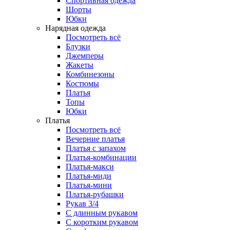
Спортивная одежда
Шорты
Юбки
Нарядная одежда
Посмотреть всё
Блузки
Джемперы
Жакеты
Комбинезоны
Костюмы
Платья
Топы
Юбки
Платья
Посмотреть всё
Вечерние платья
Платья с запахом
Платья-комбинации
Платья-макси
Платья-миди
Платья-мини
Платья-рубашки
Рукав 3/4
С длинным рукавом
С коротким рукавом