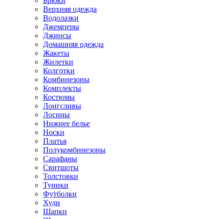
Брюки
Верхняя одежда
Водолазки
Джемперы
Джинсы
Домашняя одежда
Жакеты
Жилетки
Колготки
Комбинезоны
Комплекты
Костюмы
Лонгсливы
Лосины
Нижнее белье
Носки
Платья
Полукомбинезоны
Сарафаны
Свитшоты
Толстовки
Туники
Футболки
Худи
Шапки