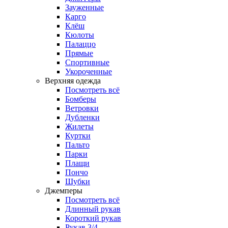
Зауженные
Карго
Клёш
Кюлоты
Палаццо
Прямые
Спортивные
Укороченные
Верхняя одежда
Посмотреть всё
Бомберы
Ветровки
Дубленки
Жилеты
Куртки
Пальто
Парки
Плащи
Пончо
Шубки
Джемперы
Посмотреть всё
Длинный рукав
Короткий рукав
Рукав 3/4