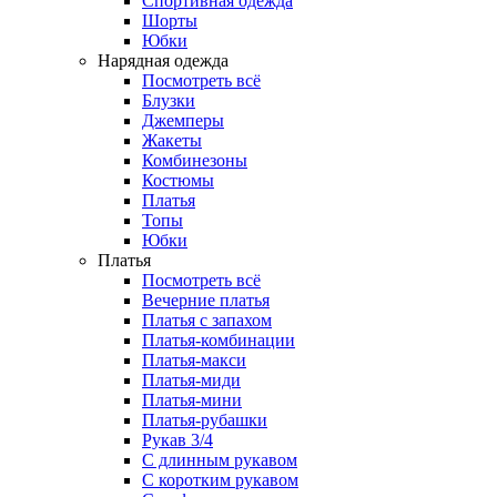
Спортивная одежда
Шорты
Юбки
Нарядная одежда
Посмотреть всё
Блузки
Джемперы
Жакеты
Комбинезоны
Костюмы
Платья
Топы
Юбки
Платья
Посмотреть всё
Вечерние платья
Платья с запахом
Платья-комбинации
Платья-макси
Платья-миди
Платья-мини
Платья-рубашки
Рукав 3/4
С длинным рукавом
С коротким рукавом