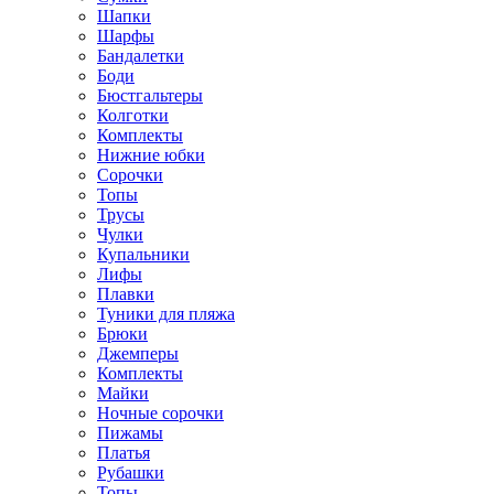
Шапки
Шарфы
Бандалетки
Боди
Бюстгальтеры
Колготки
Комплекты
Нижние юбки
Сорочки
Топы
Трусы
Чулки
Купальники
Лифы
Плавки
Туники для пляжа
Брюки
Джемперы
Комплекты
Майки
Ночные сорочки
Пижамы
Платья
Рубашки
Топы