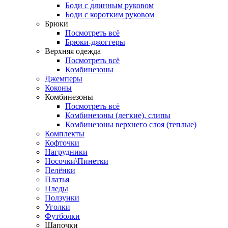
Боди с длинным руковом
Боди с коротким руковом
Брюки
Посмотреть всё
Брюки-джоггеры
Верхняя одежда
Посмотреть всё
Комбинезоны
Джемперы
Коконы
Комбинезоны
Посмотреть всё
Комбинезоны (легкие), слипы
Комбинезоны верхнего слоя (теплые)
Комплекты
Кофточки
Нагрудники
Носочки\Пинетки
Пелёнки
Платья
Пледы
Ползунки
Уголки
Футболки
Шапочки