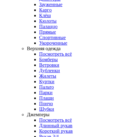
Зауженные
Карго
Клёш
Кюлоты
Палаццо
Прямые
Спортивные
Укороченные
Верхняя одежда
Посмотреть всё
Бомберы
Ветровки
Дубленки
Жилеты
Куртки
Пальто
Парки
Плащи
Пончо
Шубки
Джемперы
Посмотреть всё
Длинный рукав
Короткий рукав
Рукав 3/4