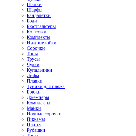
Шапки
Шарфы
Бандалетки
Боди
Бюстгальтеры
Колготки
Комплекты
Нижние юбки
Сорочки
Топы
Трусы
Чулки
Купальники
Лифы
Плавки
Туники для пляжа
Брюки
Джемперы
Комплекты
Майки
Ночные сорочки
Пижамы
Платья
Рубашки
Топы