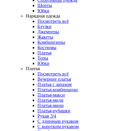
Спортивная одежда
Шорты
Юбки
Нарядная одежда
Посмотреть всё
Блузки
Джемперы
Жакеты
Комбинезоны
Костюмы
Платья
Топы
Юбки
Платья
Посмотреть всё
Вечерние платья
Платья с запахом
Платья-комбинации
Платья-макси
Платья-миди
Платья-мини
Платья-рубашки
Рукав 3/4
С длинным рукавом
С коротким рукавом