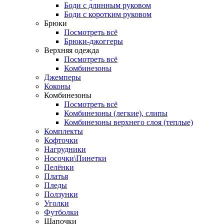
Боди с длинным руковом
Боди с коротким руковом
Брюки
Посмотреть всё
Брюки-джоггеры
Верхняя одежда
Посмотреть всё
Комбинезоны
Джемперы
Коконы
Комбинезоны
Посмотреть всё
Комбинезоны (легкие), слипы
Комбинезоны верхнего слоя (теплые)
Комплекты
Кофточки
Нагрудники
Носочки\Пинетки
Пелёнки
Платья
Пледы
Ползунки
Уголки
Футболки
Шапочки