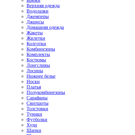
Брюки
Верхняя одежда
Водолазки
Джемперы
Джинсы
Домашняя одежда
Жакеты
Жилетки
Колготки
Комбинезоны
Комплекты
Костюмы
Лонгсливы
Лосины
Нижнее белье
Носки
Платья
Полукомбинезоны
Сарафаны
Свитшоты
Толстовки
Туники
Футболки
Худи
Шапки