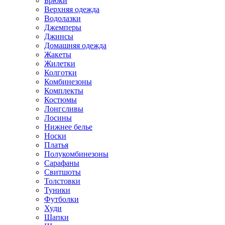
Брюки
Верхняя одежда
Водолазки
Джемперы
Джинсы
Домашняя одежда
Жакеты
Жилетки
Колготки
Комбинезоны
Комплекты
Костюмы
Лонгсливы
Лосины
Нижнее белье
Носки
Платья
Полукомбинезоны
Сарафаны
Свитшоты
Толстовки
Туники
Футболки
Худи
Шапки