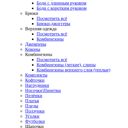
Боди с длинным руковом
Боди с коротким руковом
Брюки
Посмотреть всё
Брюки-джоггеры
Верхняя одежда
Посмотреть всё
Комбинезоны
Джемперы
Коконы
Комбинезоны
Посмотреть всё
Комбинезоны (легкие), слипы
Комбинезоны верхнего слоя (теплые)
Комплекты
Кофточки
Нагрудники
Носочки\Пинетки
Пелёнки
Платья
Пледы
Ползунки
Уголки
Футболки
Шапочки