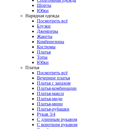
Спортивная одежда
Шорты
Юбки
Нарядная одежда
Посмотреть всё
Блузки
Джемперы
Жакеты
Комбинезоны
Костюмы
Платья
Топы
Юбки
Платья
Посмотреть всё
Вечерние платья
Платья с запахом
Платья-комбинации
Платья-макси
Платья-миди
Платья-мини
Платья-рубашки
Рукав 3/4
С длинным рукавом
С коротким рукавом