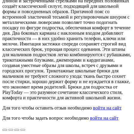
длиной и застроченными стрелками на передних половинках
создаёт классический силуэт, подходящий для школьной
формы и повседневных образов. Притачной пояс со
встроенной эластичной тесьмой и регулировочным шнуром с
металлическими люверсами позволяет точно подогнать
посадку по фигуре подростка, обеспечивая комфорт в течение
дня. Два боковых кармана с наклонным входом добавляют
практичности — в них удобно хранить телефон, ключи или
мелочи. Имитация застежки спереди сохраняет строгий вид
классических брюк, упрощая процесс одевания. Эти штаны
для мальчиков подростков легко комбинируются с рубашками,
трикотажными блузками, джемперами и кардиганами,
создавая уместные образы для школы, встреч с друзьями и
городских прогулок. Трикотажные школьные брюки для
мальчиков не требуют сложного ухода: ткань быстро сохнет
после стирки, хорошо держит форму и не нуждается в глажке,
что экономит время родителей. Брюки для подростка от
PlayToday — это разумное сочетание классического стиля,
комфорта и практичности для активной школьной жизни.
Для того чтобы оставить отзыв необходимо
войти на сайт
Для того чтобы задать вопрос необходимо
войти на сайт