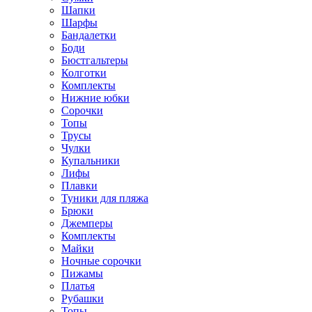
Шапки
Шарфы
Бандалетки
Боди
Бюстгальтеры
Колготки
Комплекты
Нижние юбки
Сорочки
Топы
Трусы
Чулки
Купальники
Лифы
Плавки
Туники для пляжа
Брюки
Джемперы
Комплекты
Майки
Ночные сорочки
Пижамы
Платья
Рубашки
Топы