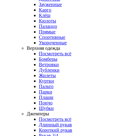
Зауженные
Карго
Клёш
Кюлоты
Палаццо
Прямые
Спортивные
Укороченные
Верхняя одежда
Посмотреть всё
Бомберы
Ветровки
Дубленки
Жилеты
Куртки
Пальто
Парки
Плащи
Пончо
Шубки
Джемперы
Посмотреть всё
Длинный рукав
Короткий рукав
Рукав 3/4