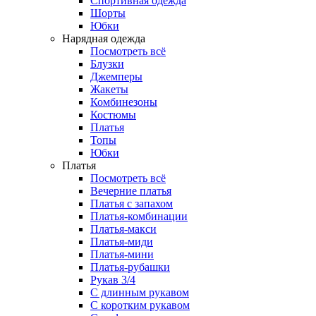
Спортивная одежда
Шорты
Юбки
Нарядная одежда
Посмотреть всё
Блузки
Джемперы
Жакеты
Комбинезоны
Костюмы
Платья
Топы
Юбки
Платья
Посмотреть всё
Вечерние платья
Платья с запахом
Платья-комбинации
Платья-макси
Платья-миди
Платья-мини
Платья-рубашки
Рукав 3/4
С длинным рукавом
С коротким рукавом