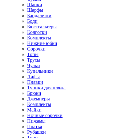
Шапки
Шарфы
Бандалетки
Боди
Бюстгальтеры
Колготки
Комплекты
Нижние юбки
Сорочки
Топы
Трусы
Чулки
Купальники
Лифы
Плавки
Туники для пляжа
Брюки
Джемперы
Комплекты
Майки
Ночные сорочки
Пижамы
Платья
Рубашки
Топы