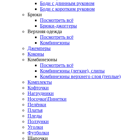
Боди с длинным руковом
Боди с коротким руковом
Брюки
Посмотреть всё
Брюки-джоггеры
Верхняя одежда
Посмотреть всё
Комбинезоны
Джемперы
Коконы
Комбинезоны
Посмотреть всё
Комбинезоны (легкие), слипы
Комбинезоны верхнего слоя (теплые)
Комплекты
Кофточки
Нагрудники
Носочки\Пинетки
Пелёнки
Платья
Пледы
Ползунки
Уголки
Футболки
Шапочки