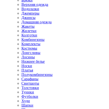
Брюки
Верхняя одежда
Водолазки
Джемперы
Джинсы
Домашняя одежда
Жакеты
Жилетки
Колготки
Комбинезоны
Комплекты
Костюмы
Лонгсливы
Лосины
Нижнее белье
Носки
Платья
Полукомбинезоны
Сарафаны
Свитшоты
Толстовки
Туники
Футболки
Худи
Шапки