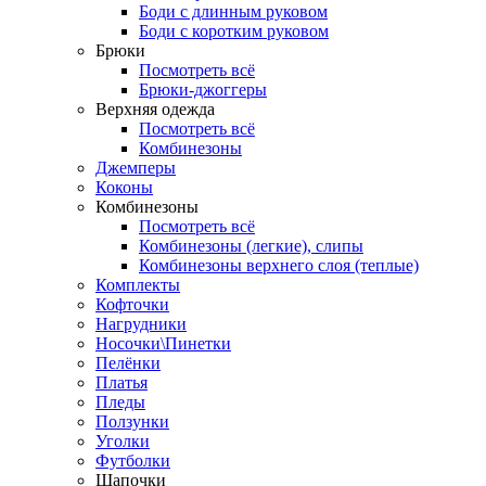
Боди с длинным руковом
Боди с коротким руковом
Брюки
Посмотреть всё
Брюки-джоггеры
Верхняя одежда
Посмотреть всё
Комбинезоны
Джемперы
Коконы
Комбинезоны
Посмотреть всё
Комбинезоны (легкие), слипы
Комбинезоны верхнего слоя (теплые)
Комплекты
Кофточки
Нагрудники
Носочки\Пинетки
Пелёнки
Платья
Пледы
Ползунки
Уголки
Футболки
Шапочки