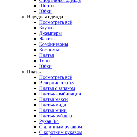
Спортивная одежда
Шорты
Юбки
Нарядная одежда
Посмотреть всё
Блузки
Джемперы
Жакеты
Комбинезоны
Костюмы
Платья
Топы
Юбки
Платья
Посмотреть всё
Вечерние платья
Платья с запахом
Платья-комбинации
Платья-макси
Платья-миди
Платья-мини
Платья-рубашки
Рукав 3/4
С длинным рукавом
С коротким рукавом