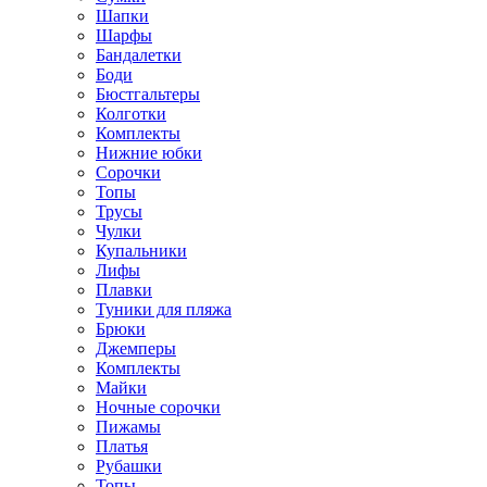
Шапки
Шарфы
Бандалетки
Боди
Бюстгальтеры
Колготки
Комплекты
Нижние юбки
Сорочки
Топы
Трусы
Чулки
Купальники
Лифы
Плавки
Туники для пляжа
Брюки
Джемперы
Комплекты
Майки
Ночные сорочки
Пижамы
Платья
Рубашки
Топы