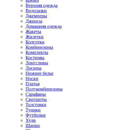
Брюки
Верхняя одежда
Водолазки
Джемперы
Джинсы
Домашняя одежда
Жакеты
Жилетки
Колготки
Комбинезоны
Комплекты
Костюмы
Лонгсливы
Лосины
Нижнее белье
Носки
Платья
Полукомбинезоны
Сарафаны
Свитшоты
Толстовки
Туники
Футболки
Худи
Шапки