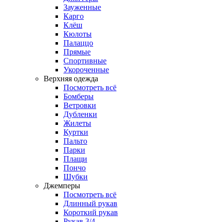
Зауженные
Карго
Клёш
Кюлоты
Палаццо
Прямые
Спортивные
Укороченные
Верхняя одежда
Посмотреть всё
Бомберы
Ветровки
Дубленки
Жилеты
Куртки
Пальто
Парки
Плащи
Пончо
Шубки
Джемперы
Посмотреть всё
Длинный рукав
Короткий рукав
Рукав 3/4