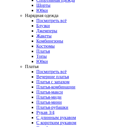
Спортивная одежда
Шорты
Юбки
Нарядная одежда
Посмотреть всё
Блузки
Джемперы
Жакеты
Комбинезоны
Костюмы
Платья
Топы
Юбки
Платья
Посмотреть всё
Вечерние платья
Платья с запахом
Платья-комбинации
Платья-макси
Платья-миди
Платья-мини
Платья-рубашки
Рукав 3/4
С длинным рукавом
С коротким рукавом