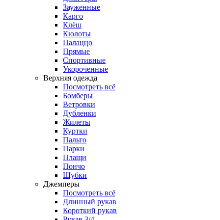
Зауженные
Карго
Клёш
Кюлоты
Палаццо
Прямые
Спортивные
Укороченные
Верхняя одежда
Посмотреть всё
Бомберы
Ветровки
Дубленки
Жилеты
Куртки
Пальто
Парки
Плащи
Пончо
Шубки
Джемперы
Посмотреть всё
Длинный рукав
Короткий рукав
Рукав 3/4