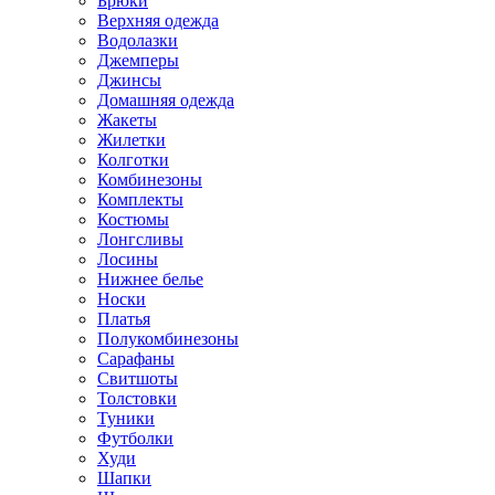
Брюки
Верхняя одежда
Водолазки
Джемперы
Джинсы
Домашняя одежда
Жакеты
Жилетки
Колготки
Комбинезоны
Комплекты
Костюмы
Лонгсливы
Лосины
Нижнее белье
Носки
Платья
Полукомбинезоны
Сарафаны
Свитшоты
Толстовки
Туники
Футболки
Худи
Шапки