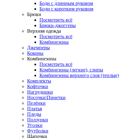
Боди с длинным руковом
Боди с коротким руковом
Брюки
Посмотреть всё
Брюки-джоггеры
Верхняя одежда
Посмотреть всё
Комбинезоны
Джемперы
Коконы
Комбинезоны
Посмотреть всё
Комбинезоны (легкие), слипы
Комбинезоны верхнего слоя (теплые)
Комплекты
Кофточки
Нагрудники
Носочки\Пинетки
Пелёнки
Платья
Пледы
Ползунки
Уголки
Футболки
Шапочки