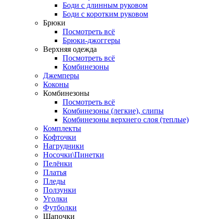
Боди с длинным руковом
Боди с коротким руковом
Брюки
Посмотреть всё
Брюки-джоггеры
Верхняя одежда
Посмотреть всё
Комбинезоны
Джемперы
Коконы
Комбинезоны
Посмотреть всё
Комбинезоны (легкие), слипы
Комбинезоны верхнего слоя (теплые)
Комплекты
Кофточки
Нагрудники
Носочки\Пинетки
Пелёнки
Платья
Пледы
Ползунки
Уголки
Футболки
Шапочки