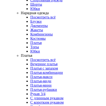
Спортивная одежда
Шорты
Юбки
Нарядная одежда
Посмотреть всё
Блузки
Джемперы
Жакеты
Комбинезоны
Костюмы
Платья
Топы
Юбки
Платья
Посмотреть всё
Вечерние платья
Платья с запахом
Платья-комбинации
Платья-макси
Платья-миди
Платья-мини
Платья-рубашки
Рукав 3/4
С длинным рукавом
С коротким рукавом