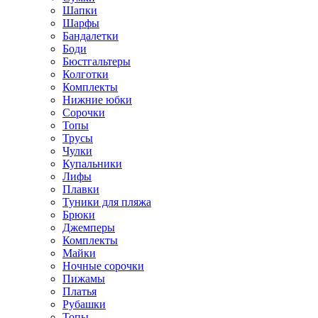
Шапки
Шарфы
Бандалетки
Боди
Бюстгальтеры
Колготки
Комплекты
Нижние юбки
Сорочки
Топы
Трусы
Чулки
Купальники
Лифы
Плавки
Туники для пляжа
Брюки
Джемперы
Комплекты
Майки
Ночные сорочки
Пижамы
Платья
Рубашки
Топы