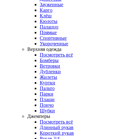
Зауженные
Карго
Клёш
Кюлоты
Палаццо
Прямые
Спортивные
Укороченные
Верхняя одежда
Посмотреть всё
Бомберы
Ветровки
Дубленки
Жилеты
Куртки
Пальто
Парки
Плащи
Пончо
Шубки
Джемперы
Посмотреть всё
Длинный рукав
Короткий рукав
Рукав 3/4