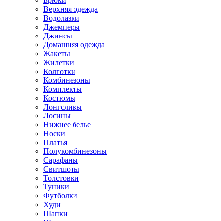
Брюки
Верхняя одежда
Водолазки
Джемперы
Джинсы
Домашняя одежда
Жакеты
Жилетки
Колготки
Комбинезоны
Комплекты
Костюмы
Лонгсливы
Лосины
Нижнее белье
Носки
Платья
Полукомбинезоны
Сарафаны
Свитшоты
Толстовки
Туники
Футболки
Худи
Шапки