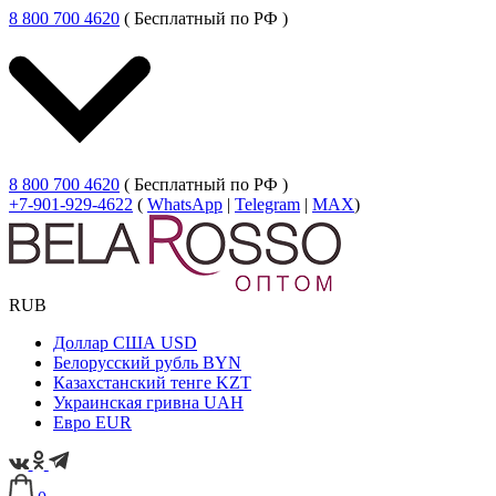
8 800 700 4620
( Бесплатный по РФ )
8 800 700 4620
( Бесплатный по РФ )
+7-901-929-4622
(
WhatsApp
|
Telegram
|
MAX
)
RUB
Доллар США
USD
Белорусский рубль
BYN
Казахстанский тенге
KZT
Украинская гривна
UAH
Евро
EUR