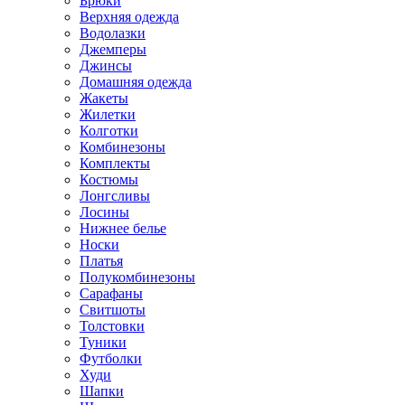
Брюки
Верхняя одежда
Водолазки
Джемперы
Джинсы
Домашняя одежда
Жакеты
Жилетки
Колготки
Комбинезоны
Комплекты
Костюмы
Лонгсливы
Лосины
Нижнее белье
Носки
Платья
Полукомбинезоны
Сарафаны
Свитшоты
Толстовки
Туники
Футболки
Худи
Шапки