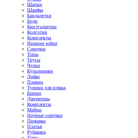
Шапки
Шарфы
Бандалетки
Боди
Бюстгальтеры
Колготки
Комплекты
Нижние юбки
Сорочки
Топы
Трусы
Чулки
Купальники
Лифы
Плавки
Туники для пляжа
Брюки
Джемперы
Комплекты
Майки
Ночные сорочки
Пижамы
Платья
Рубашки
Топы