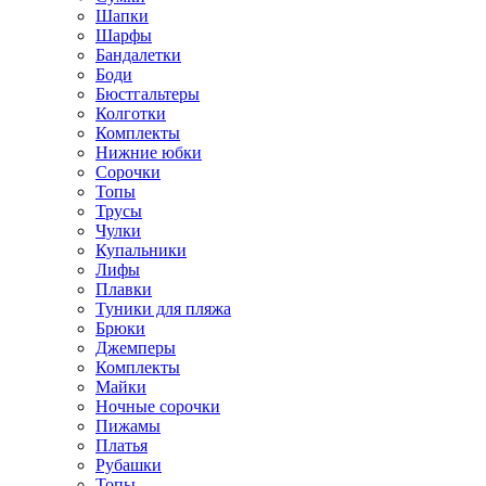
Шапки
Шарфы
Бандалетки
Боди
Бюстгальтеры
Колготки
Комплекты
Нижние юбки
Сорочки
Топы
Трусы
Чулки
Купальники
Лифы
Плавки
Туники для пляжа
Брюки
Джемперы
Комплекты
Майки
Ночные сорочки
Пижамы
Платья
Рубашки
Топы