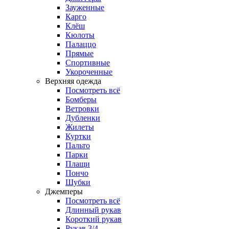
Зауженные
Карго
Клёш
Кюлоты
Палаццо
Прямые
Спортивные
Укороченные
Верхняя одежда
Посмотреть всё
Бомберы
Ветровки
Дубленки
Жилеты
Куртки
Пальто
Парки
Плащи
Пончо
Шубки
Джемперы
Посмотреть всё
Длинный рукав
Короткий рукав
Рукав 3/4