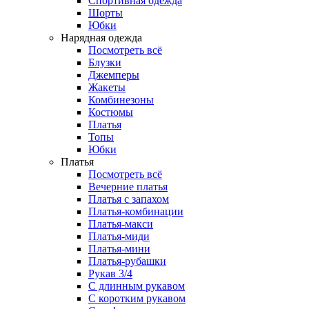
Спортивная одежда
Шорты
Юбки
Нарядная одежда
Посмотреть всё
Блузки
Джемперы
Жакеты
Комбинезоны
Костюмы
Платья
Топы
Юбки
Платья
Посмотреть всё
Вечерние платья
Платья с запахом
Платья-комбинации
Платья-макси
Платья-миди
Платья-мини
Платья-рубашки
Рукав 3/4
С длинным рукавом
С коротким рукавом