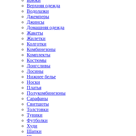
Брюки
Верхняя одежда
Водолазки
Джемперы
Джинсы
Домашняя одежда
Жакеты
Жилетки
Колготки
Комбинезоны
Комплекты
Костюмы
Лонгсливы
Лосины
Нижнее белье
Носки
Платья
Полукомбинезоны
Сарафаны
Свитшоты
Толстовки
Туники
Футболки
Худи
Шапки