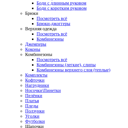
Боди с длинным руковом
Боди с коротким руковом
Брюки
Посмотреть всё
Брюки-джоггеры
Верхняя одежда
Посмотреть всё
Комбинезоны
Джемперы
Коконы
Комбинезоны
Посмотреть всё
Комбинезоны (легкие), слипы
Комбинезоны верхнего слоя (теплые)
Комплекты
Кофточки
Нагрудники
Носочки\Пинетки
Пелёнки
Платья
Пледы
Ползунки
Уголки
Футболки
Шапочки