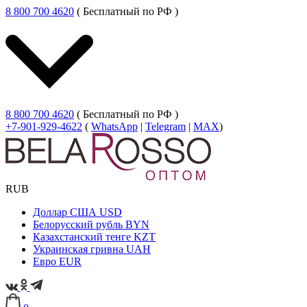
8 800 700 4620
( Бесплатный по РФ )
8 800 700 4620
( Бесплатный по РФ )
+7-901-929-4622
(
WhatsApp
|
Telegram
|
MAX
)
RUB
Доллар США
USD
Белорусский рубль
BYN
Казахстанский тенге
KZT
Украинская гривна
UAH
Евро
EUR