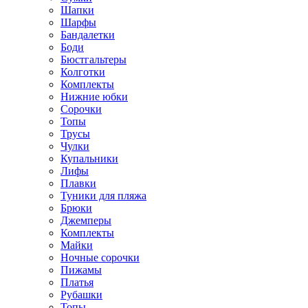
Шапки
Шарфы
Бандалетки
Боди
Бюстгальтеры
Колготки
Комплекты
Нижние юбки
Сорочки
Топы
Трусы
Чулки
Купальники
Лифы
Плавки
Туники для пляжа
Брюки
Джемперы
Комплекты
Майки
Ночные сорочки
Пижамы
Платья
Рубашки
Топы