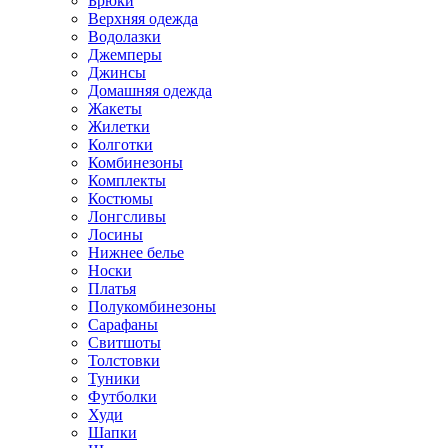
Брюки
Верхняя одежда
Водолазки
Джемперы
Джинсы
Домашняя одежда
Жакеты
Жилетки
Колготки
Комбинезоны
Комплекты
Костюмы
Лонгсливы
Лосины
Нижнее белье
Носки
Платья
Полукомбинезоны
Сарафаны
Свитшоты
Толстовки
Туники
Футболки
Худи
Шапки