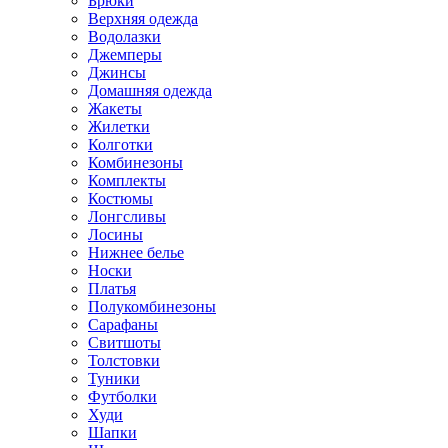
Брюки
Верхняя одежда
Водолазки
Джемперы
Джинсы
Домашняя одежда
Жакеты
Жилетки
Колготки
Комбинезоны
Комплекты
Костюмы
Лонгсливы
Лосины
Нижнее белье
Носки
Платья
Полукомбинезоны
Сарафаны
Свитшоты
Толстовки
Туники
Футболки
Худи
Шапки