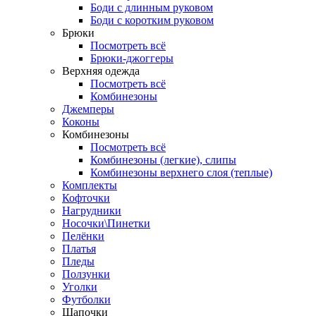
Боди с длинным руковом
Боди с коротким руковом
Брюки
Посмотреть всё
Брюки-джоггеры
Верхняя одежда
Посмотреть всё
Комбинезоны
Джемперы
Коконы
Комбинезоны
Посмотреть всё
Комбинезоны (легкие), слипы
Комбинезоны верхнего слоя (теплые)
Комплекты
Кофточки
Нагрудники
Носочки\Пинетки
Пелёнки
Платья
Пледы
Ползунки
Уголки
Футболки
Шапочки