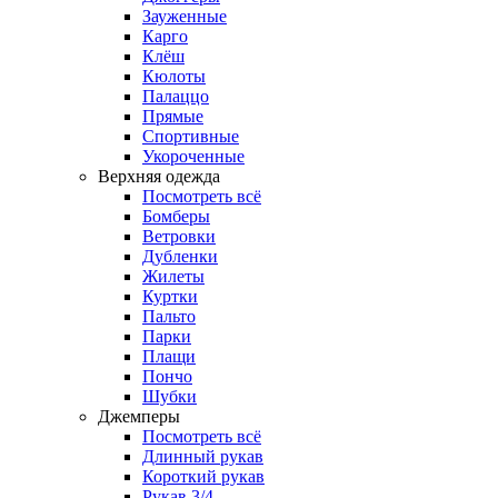
Зауженные
Карго
Клёш
Кюлоты
Палаццо
Прямые
Спортивные
Укороченные
Верхняя одежда
Посмотреть всё
Бомберы
Ветровки
Дубленки
Жилеты
Куртки
Пальто
Парки
Плащи
Пончо
Шубки
Джемперы
Посмотреть всё
Длинный рукав
Короткий рукав
Рукав 3/4