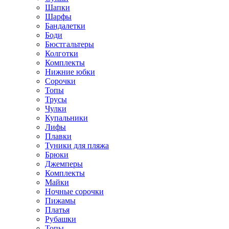
Шапки
Шарфы
Бандалетки
Боди
Бюстгальтеры
Колготки
Комплекты
Нижние юбки
Сорочки
Топы
Трусы
Чулки
Купальники
Лифы
Плавки
Туники для пляжа
Брюки
Джемперы
Комплекты
Майки
Ночные сорочки
Пижамы
Платья
Рубашки
Топы