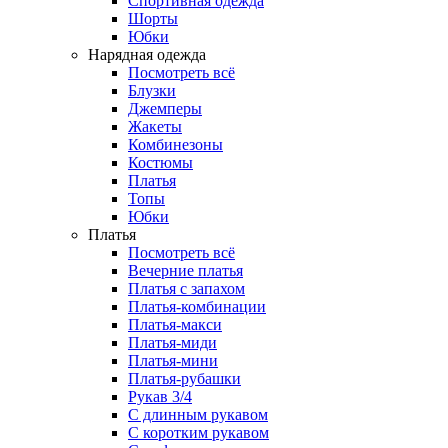
Спортивная одежда
Шорты
Юбки
Нарядная одежда
Посмотреть всё
Блузки
Джемперы
Жакеты
Комбинезоны
Костюмы
Платья
Топы
Юбки
Платья
Посмотреть всё
Вечерние платья
Платья с запахом
Платья-комбинации
Платья-макси
Платья-миди
Платья-мини
Платья-рубашки
Рукав 3/4
С длинным рукавом
С коротким рукавом