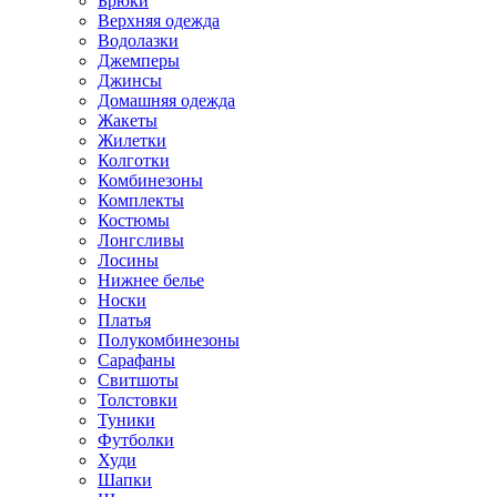
Брюки
Верхняя одежда
Водолазки
Джемперы
Джинсы
Домашняя одежда
Жакеты
Жилетки
Колготки
Комбинезоны
Комплекты
Костюмы
Лонгсливы
Лосины
Нижнее белье
Носки
Платья
Полукомбинезоны
Сарафаны
Свитшоты
Толстовки
Туники
Футболки
Худи
Шапки