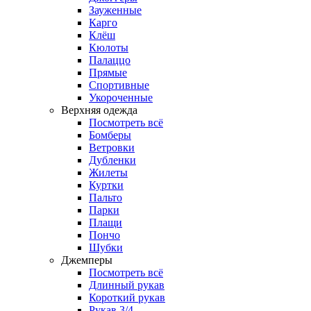
Зауженные
Карго
Клёш
Кюлоты
Палаццо
Прямые
Спортивные
Укороченные
Верхняя одежда
Посмотреть всё
Бомберы
Ветровки
Дубленки
Жилеты
Куртки
Пальто
Парки
Плащи
Пончо
Шубки
Джемперы
Посмотреть всё
Длинный рукав
Короткий рукав
Рукав 3/4