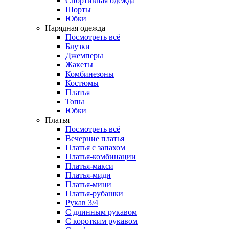
Спортивная одежда
Шорты
Юбки
Нарядная одежда
Посмотреть всё
Блузки
Джемперы
Жакеты
Комбинезоны
Костюмы
Платья
Топы
Юбки
Платья
Посмотреть всё
Вечерние платья
Платья с запахом
Платья-комбинации
Платья-макси
Платья-миди
Платья-мини
Платья-рубашки
Рукав 3/4
С длинным рукавом
С коротким рукавом