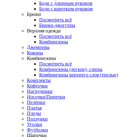
Боди с длинным руковом
Боди с коротким руковом
Брюки
Посмотреть всё
Брюки-джоггеры
Верхняя одежда
Посмотреть всё
Комбинезоны
Джемперы
Коконы
Комбинезоны
Посмотреть всё
Комбинезоны (легкие), слипы
Комбинезоны верхнего слоя (теплые)
Комплекты
Кофточки
Нагрудники
Носочки\Пинетки
Пелёнки
Платья
Пледы
Ползунки
Уголки
Футболки
Шапочки