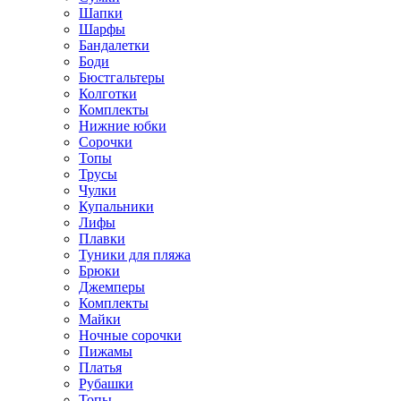
Шапки
Шарфы
Бандалетки
Боди
Бюстгальтеры
Колготки
Комплекты
Нижние юбки
Сорочки
Топы
Трусы
Чулки
Купальники
Лифы
Плавки
Туники для пляжа
Брюки
Джемперы
Комплекты
Майки
Ночные сорочки
Пижамы
Платья
Рубашки
Топы