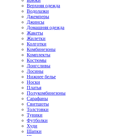
Брюки
Верхняя одежда
Водолазки
Джемперы
Джинсы
Домашняя одежда
Жакеты
Жилетки
Колготки
Комбинезоны
Комплекты
Костюмы
Лонгсливы
Лосины
Нижнее белье
Носки
Платья
Полукомбинезоны
Сарафаны
Свитшоты
Толстовки
Туники
Футболки
Худи
Шапки