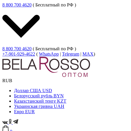
8 800 700 4620
( Бесплатный по РФ )
8 800 700 4620
( Бесплатный по РФ )
+7-901-929-4622
(
WhatsApp
|
Telegram
|
MAX
)
RUB
Доллар США
USD
Белорусский рубль
BYN
Казахстанский тенге
KZT
Украинская гривна
UAH
Евро
EUR