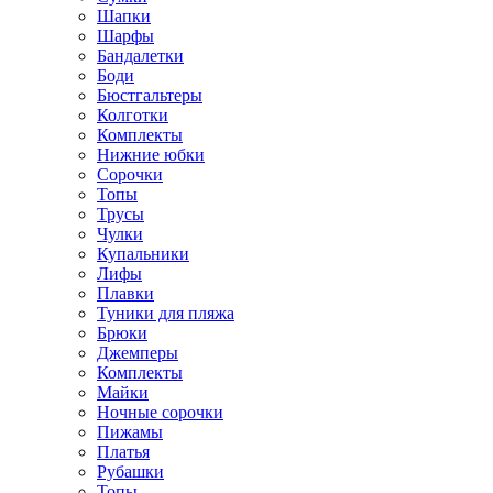
Шапки
Шарфы
Бандалетки
Боди
Бюстгальтеры
Колготки
Комплекты
Нижние юбки
Сорочки
Топы
Трусы
Чулки
Купальники
Лифы
Плавки
Туники для пляжа
Брюки
Джемперы
Комплекты
Майки
Ночные сорочки
Пижамы
Платья
Рубашки
Топы