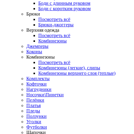
Боди с длинным руковом
Боди с коротким руковом
Брюки
Посмотреть всё
Брюки-джоггеры
Верхняя одежда
Посмотреть всё
Комбинезоны
Джемперы
Коконы
Комбинезоны
Посмотреть всё
Комбинезоны (легкие), слипы
Комбинезоны верхнего слоя (теплые)
Комплекты
Кофточки
Нагрудники
Носочки\Пинетки
Пелёнки
Платья
Пледы
Ползунки
Уголки
Футболки
Шапочки