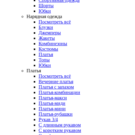
Спортивная одежда
Шорты
Юбки
Нарядная одежда
Посмотреть всё
Блузки
Джемперы
Жакеты
Комбинезоны
Костюмы
Платья
Топы
Юбки
Платья
Посмотреть всё
Вечерние платья
Платья с запахом
Платья-комбинации
Платья-макси
Платья-миди
Платья-мини
Платья-рубашки
Рукав 3/4
С длинным рукавом
С коротким рукавом