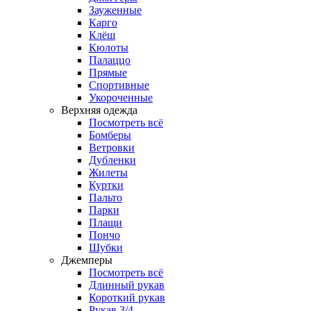
Зауженные
Карго
Клёш
Кюлоты
Палаццо
Прямые
Спортивные
Укороченные
Верхняя одежда
Посмотреть всё
Бомберы
Ветровки
Дубленки
Жилеты
Куртки
Пальто
Парки
Плащи
Пончо
Шубки
Джемперы
Посмотреть всё
Длинный рукав
Короткий рукав
Рукав 3/4