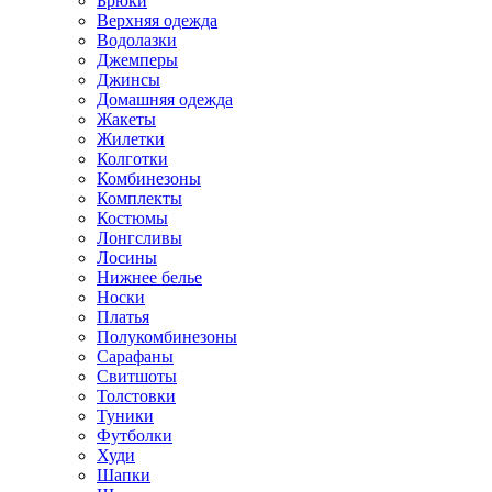
Брюки
Верхняя одежда
Водолазки
Джемперы
Джинсы
Домашняя одежда
Жакеты
Жилетки
Колготки
Комбинезоны
Комплекты
Костюмы
Лонгсливы
Лосины
Нижнее белье
Носки
Платья
Полукомбинезоны
Сарафаны
Свитшоты
Толстовки
Туники
Футболки
Худи
Шапки