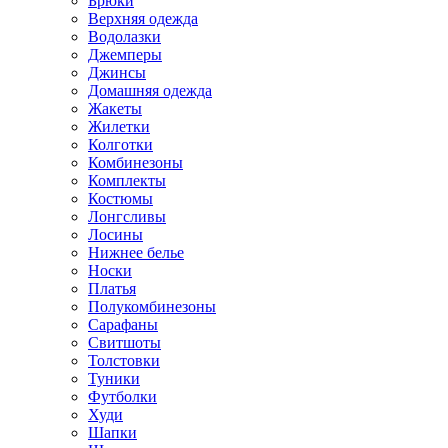
Брюки
Верхняя одежда
Водолазки
Джемперы
Джинсы
Домашняя одежда
Жакеты
Жилетки
Колготки
Комбинезоны
Комплекты
Костюмы
Лонгсливы
Лосины
Нижнее белье
Носки
Платья
Полукомбинезоны
Сарафаны
Свитшоты
Толстовки
Туники
Футболки
Худи
Шапки