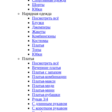
Спортивная одежда
Шорты
Юбки
Нарядная одежда
Посмотреть всё
Блузки
Джемперы
Жакеты
Комбинезоны
Костюмы
Платья
Топы
Юбки
Платья
Посмотреть всё
Вечерние платья
Платья с запахом
Платья-комбинации
Платья-макси
Платья-миди
Платья-мини
Платья-рубашки
Рукав 3/4
С длинным рукавом
С коротким рукавом