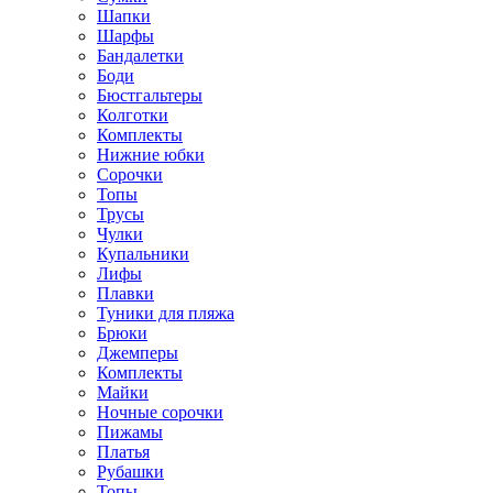
Шапки
Шарфы
Бандалетки
Боди
Бюстгальтеры
Колготки
Комплекты
Нижние юбки
Сорочки
Топы
Трусы
Чулки
Купальники
Лифы
Плавки
Туники для пляжа
Брюки
Джемперы
Комплекты
Майки
Ночные сорочки
Пижамы
Платья
Рубашки
Топы