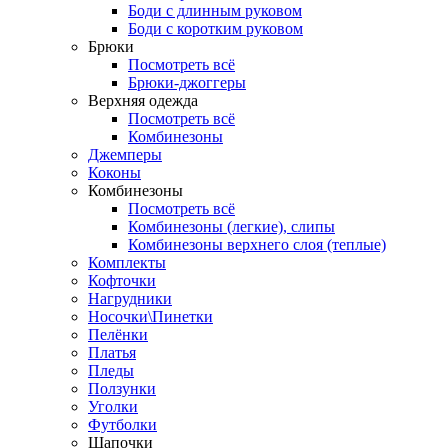
Боди с длинным руковом
Боди с коротким руковом
Брюки
Посмотреть всё
Брюки-джоггеры
Верхняя одежда
Посмотреть всё
Комбинезоны
Джемперы
Коконы
Комбинезоны
Посмотреть всё
Комбинезоны (легкие), слипы
Комбинезоны верхнего слоя (теплые)
Комплекты
Кофточки
Нагрудники
Носочки\Пинетки
Пелёнки
Платья
Пледы
Ползунки
Уголки
Футболки
Шапочки