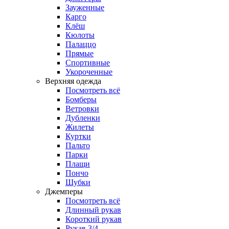
Зауженные
Карго
Клёш
Кюлоты
Палаццо
Прямые
Спортивные
Укороченные
Верхняя одежда
Посмотреть всё
Бомберы
Ветровки
Дубленки
Жилеты
Куртки
Пальто
Парки
Плащи
Пончо
Шубки
Джемперы
Посмотреть всё
Длинный рукав
Короткий рукав
Рукав 3/4