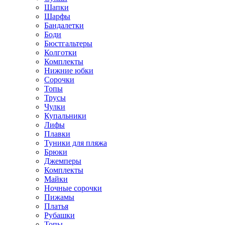
Шапки
Шарфы
Бандалетки
Боди
Бюстгальтеры
Колготки
Комплекты
Нижние юбки
Сорочки
Топы
Трусы
Чулки
Купальники
Лифы
Плавки
Туники для пляжа
Брюки
Джемперы
Комплекты
Майки
Ночные сорочки
Пижамы
Платья
Рубашки
Топы