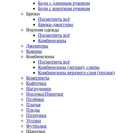
Боди с длинным руковом
Боди с коротким руковом
Брюки
Посмотреть всё
Брюки-джоггеры
Верхняя одежда
Посмотреть всё
Комбинезоны
Джемперы
Коконы
Комбинезоны
Посмотреть всё
Комбинезоны (легкие), слипы
Комбинезоны верхнего слоя (теплые)
Комплекты
Кофточки
Нагрудники
Носочки\Пинетки
Пелёнки
Платья
Пледы
Ползунки
Уголки
Футболки
Шапочки