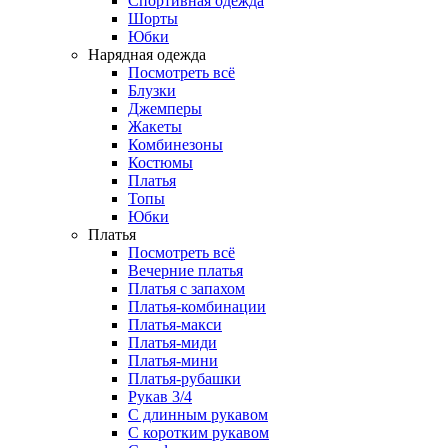
Спортивная одежда
Шорты
Юбки
Нарядная одежда
Посмотреть всё
Блузки
Джемперы
Жакеты
Комбинезоны
Костюмы
Платья
Топы
Юбки
Платья
Посмотреть всё
Вечерние платья
Платья с запахом
Платья-комбинации
Платья-макси
Платья-миди
Платья-мини
Платья-рубашки
Рукав 3/4
С длинным рукавом
С коротким рукавом