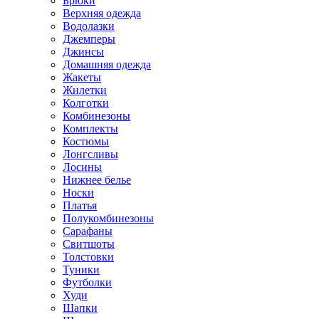
Брюки
Верхняя одежда
Водолазки
Джемперы
Джинсы
Домашняя одежда
Жакеты
Жилетки
Колготки
Комбинезоны
Комплекты
Костюмы
Лонгсливы
Лосины
Нижнее белье
Носки
Платья
Полукомбинезоны
Сарафаны
Свитшоты
Толстовки
Туники
Футболки
Худи
Шапки