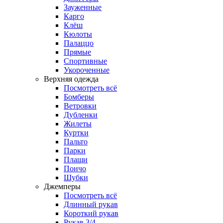
Зауженные
Карго
Клёш
Кюлоты
Палаццо
Прямые
Спортивные
Укороченные
Верхняя одежда
Посмотреть всё
Бомберы
Ветровки
Дубленки
Жилеты
Куртки
Пальто
Парки
Плащи
Пончо
Шубки
Джемперы
Посмотреть всё
Длинный рукав
Короткий рукав
Рукав 3/4