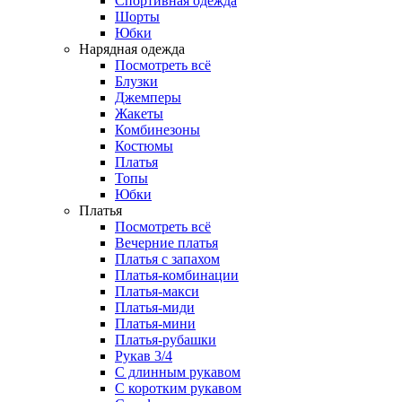
Спортивная одежда
Шорты
Юбки
Нарядная одежда
Посмотреть всё
Блузки
Джемперы
Жакеты
Комбинезоны
Костюмы
Платья
Топы
Юбки
Платья
Посмотреть всё
Вечерние платья
Платья с запахом
Платья-комбинации
Платья-макси
Платья-миди
Платья-мини
Платья-рубашки
Рукав 3/4
С длинным рукавом
С коротким рукавом