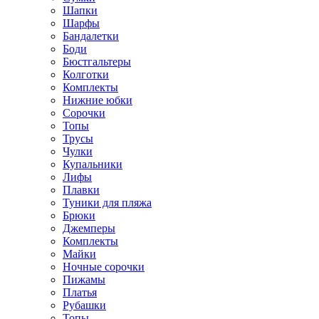
Шапки
Шарфы
Бандалетки
Боди
Бюстгальтеры
Колготки
Комплекты
Нижние юбки
Сорочки
Топы
Трусы
Чулки
Купальники
Лифы
Плавки
Туники для пляжа
Брюки
Джемперы
Комплекты
Майки
Ночные сорочки
Пижамы
Платья
Рубашки
Топы