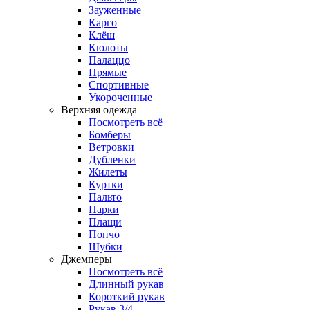
Зауженные
Карго
Клёш
Кюлоты
Палаццо
Прямые
Спортивные
Укороченные
Верхняя одежда
Посмотреть всё
Бомберы
Ветровки
Дубленки
Жилеты
Куртки
Пальто
Парки
Плащи
Пончо
Шубки
Джемперы
Посмотреть всё
Длинный рукав
Короткий рукав
Рукав 3/4