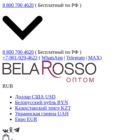
8 800 700 4620
( Бесплатный по РФ )
8 800 700 4620
( Бесплатный по РФ )
+7-901-929-4622
(
WhatsApp
|
Telegram
|
MAX
)
RUB
Доллар США
USD
Белорусский рубль
BYN
Казахстанский тенге
KZT
Украинская гривна
UAH
Евро
EUR