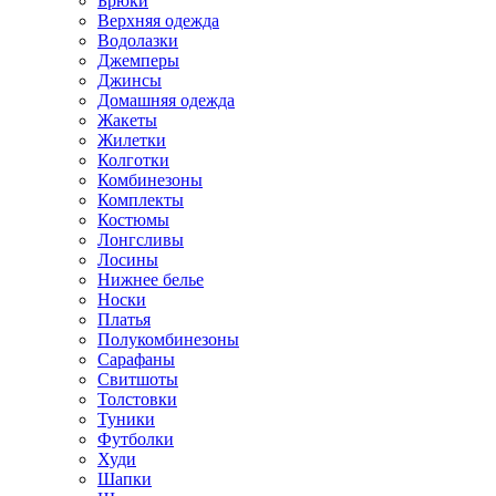
Брюки
Верхняя одежда
Водолазки
Джемперы
Джинсы
Домашняя одежда
Жакеты
Жилетки
Колготки
Комбинезоны
Комплекты
Костюмы
Лонгсливы
Лосины
Нижнее белье
Носки
Платья
Полукомбинезоны
Сарафаны
Свитшоты
Толстовки
Туники
Футболки
Худи
Шапки