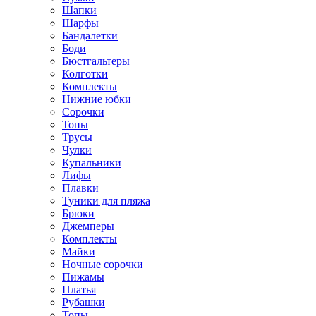
Шапки
Шарфы
Бандалетки
Боди
Бюстгальтеры
Колготки
Комплекты
Нижние юбки
Сорочки
Топы
Трусы
Чулки
Купальники
Лифы
Плавки
Туники для пляжа
Брюки
Джемперы
Комплекты
Майки
Ночные сорочки
Пижамы
Платья
Рубашки
Топы