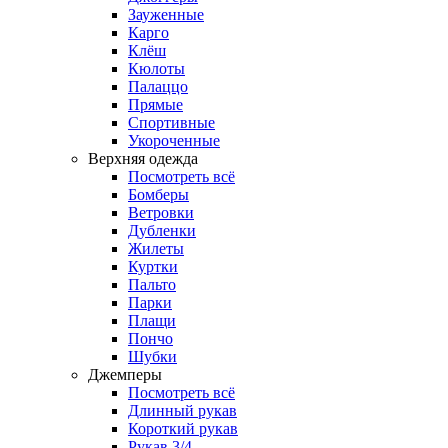
Зауженные
Карго
Клёш
Кюлоты
Палаццо
Прямые
Спортивные
Укороченные
Верхняя одежда
Посмотреть всё
Бомберы
Ветровки
Дубленки
Жилеты
Куртки
Пальто
Парки
Плащи
Пончо
Шубки
Джемперы
Посмотреть всё
Длинный рукав
Короткий рукав
Рукав 3/4