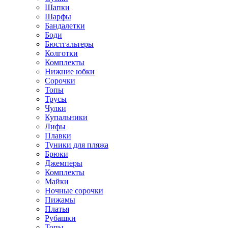
Шапки
Шарфы
Бандалетки
Боди
Бюстгальтеры
Колготки
Комплекты
Нижние юбки
Сорочки
Топы
Трусы
Чулки
Купальники
Лифы
Плавки
Туники для пляжа
Брюки
Джемперы
Комплекты
Майки
Ночные сорочки
Пижамы
Платья
Рубашки
Топы