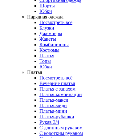
Спортивная одежда
Шорты
Юбки
Нарядная одежда
Посмотреть всё
Блузки
Джемперы
Жакеты
Комбинезоны
Костюмы
Платья
Топы
Юбки
Платья
Посмотреть всё
Вечерние платья
Платья с запахом
Платья-комбинации
Платья-макси
Платья-миди
Платья-мини
Платья-рубашки
Рукав 3/4
С длинным рукавом
С коротким рукавом