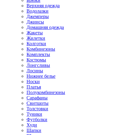
Брюки
Верхняя одежда
Водолазки
Джемперы
Джинсы
Домашняя одежда
Жакеты
Жилетки
Колготки
Комбинезоны
Комплекты
Костюмы
Лонгсливы
Лосины
Нижнее белье
Носки
Платья
Полукомбинезоны
Сарафаны
Свитшоты
Толстовки
Туники
Футболки
Худи
Шапки