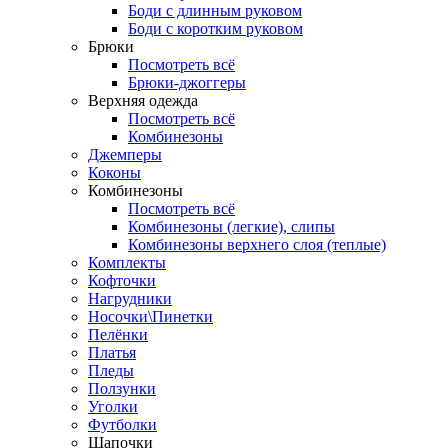
Боди с длинным руковом
Боди с коротким руковом
Брюки
Посмотреть всё
Брюки-джоггеры
Верхняя одежда
Посмотреть всё
Комбинезоны
Джемперы
Коконы
Комбинезоны
Посмотреть всё
Комбинезоны (легкие), слипы
Комбинезоны верхнего слоя (теплые)
Комплекты
Кофточки
Нагрудники
Носочки\Пинетки
Пелёнки
Платья
Пледы
Ползунки
Уголки
Футболки
Шапочки