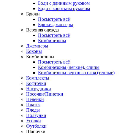
Боди с длинным руковом
Боди с коротким руковом
Брюки
Посмотреть всё
Брюки-джоггеры
Верхняя одежда
Посмотреть всё
Комбинезоны
Джемперы
Коконы
Комбинезоны
Посмотреть всё
Комбинезоны (легкие), слипы
Комбинезоны верхнего слоя (теплые)
Комплекты
Кофточки
Нагрудники
Носочки\Пинетки
Пелёнки
Платья
Пледы
Ползунки
Уголки
Футболки
Шапочки