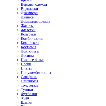
Брюки
Верхняя одежда
Водолазки
Джемперы
Джинсы
Домашняя одежда
Жакеты
Жилетки
Колготки
Комбинезоны
Комплекты
Костюмы
Лонгсливы
Лосины
Нижнее белье
Носки
Платья
Полукомбинезоны
Сарафаны
Свитшоты
Толстовки
Туники
Футболки
Худи
Шапки