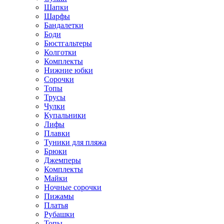
Шапки
Шарфы
Бандалетки
Боди
Бюстгальтеры
Колготки
Комплекты
Нижние юбки
Сорочки
Топы
Трусы
Чулки
Купальники
Лифы
Плавки
Туники для пляжа
Брюки
Джемперы
Комплекты
Майки
Ночные сорочки
Пижамы
Платья
Рубашки
Топы