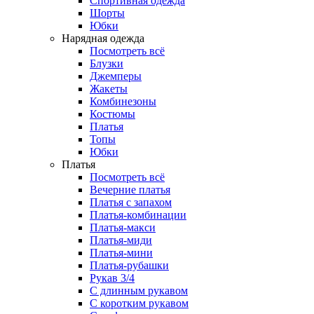
Спортивная одежда
Шорты
Юбки
Нарядная одежда
Посмотреть всё
Блузки
Джемперы
Жакеты
Комбинезоны
Костюмы
Платья
Топы
Юбки
Платья
Посмотреть всё
Вечерние платья
Платья с запахом
Платья-комбинации
Платья-макси
Платья-миди
Платья-мини
Платья-рубашки
Рукав 3/4
С длинным рукавом
С коротким рукавом