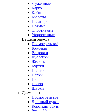
Зауженные
Карго
Клёш
Кюлоты
Палаццо
Прямые
Спортивные
Укороченные
Верхняя одежда
Посмотреть всё
Бомберы
Ветровки
Дубленки
Жилеты
Куртки
Пальто
Парки
Плащи
Пончо
Шубки
Джемперы
Посмотреть всё
Длинный рукав
Короткий рукав
Рукав 3/4