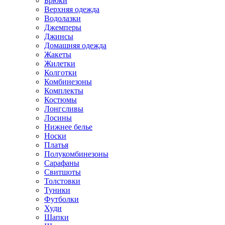
Брюки
Верхняя одежда
Водолазки
Джемперы
Джинсы
Домашняя одежда
Жакеты
Жилетки
Колготки
Комбинезоны
Комплекты
Костюмы
Лонгсливы
Лосины
Нижнее белье
Носки
Платья
Полукомбинезоны
Сарафаны
Свитшоты
Толстовки
Туники
Футболки
Худи
Шапки