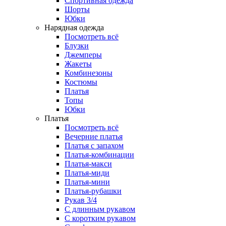
Спортивная одежда
Шорты
Юбки
Нарядная одежда
Посмотреть всё
Блузки
Джемперы
Жакеты
Комбинезоны
Костюмы
Платья
Топы
Юбки
Платья
Посмотреть всё
Вечерние платья
Платья с запахом
Платья-комбинации
Платья-макси
Платья-миди
Платья-мини
Платья-рубашки
Рукав 3/4
С длинным рукавом
С коротким рукавом