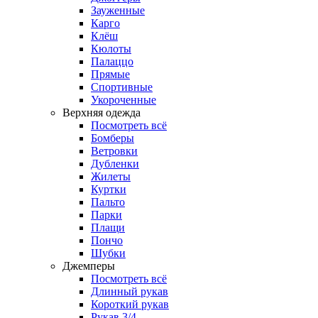
Зауженные
Карго
Клёш
Кюлоты
Палаццо
Прямые
Спортивные
Укороченные
Верхняя одежда
Посмотреть всё
Бомберы
Ветровки
Дубленки
Жилеты
Куртки
Пальто
Парки
Плащи
Пончо
Шубки
Джемперы
Посмотреть всё
Длинный рукав
Короткий рукав
Рукав 3/4