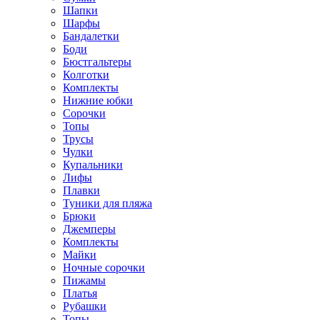
Шапки
Шарфы
Бандалетки
Боди
Бюстгальтеры
Колготки
Комплекты
Нижние юбки
Сорочки
Топы
Трусы
Чулки
Купальники
Лифы
Плавки
Туники для пляжа
Брюки
Джемперы
Комплекты
Майки
Ночные сорочки
Пижамы
Платья
Рубашки
Топы