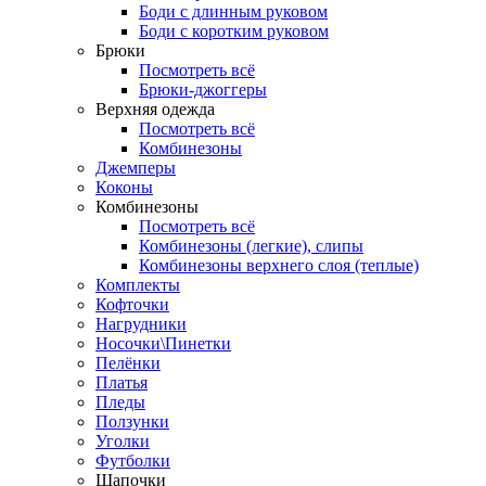
Боди с длинным руковом
Боди с коротким руковом
Брюки
Посмотреть всё
Брюки-джоггеры
Верхняя одежда
Посмотреть всё
Комбинезоны
Джемперы
Коконы
Комбинезоны
Посмотреть всё
Комбинезоны (легкие), слипы
Комбинезоны верхнего слоя (теплые)
Комплекты
Кофточки
Нагрудники
Носочки\Пинетки
Пелёнки
Платья
Пледы
Ползунки
Уголки
Футболки
Шапочки