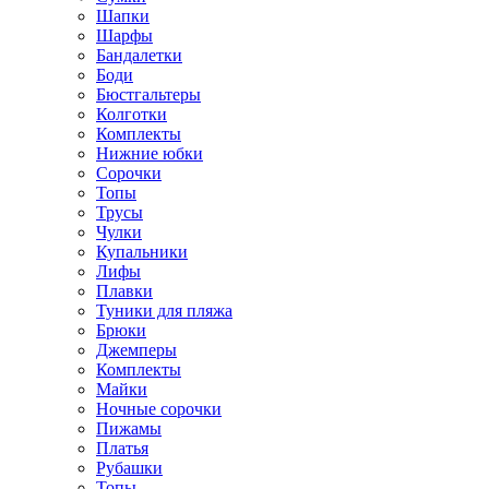
Шапки
Шарфы
Бандалетки
Боди
Бюстгальтеры
Колготки
Комплекты
Нижние юбки
Сорочки
Топы
Трусы
Чулки
Купальники
Лифы
Плавки
Туники для пляжа
Брюки
Джемперы
Комплекты
Майки
Ночные сорочки
Пижамы
Платья
Рубашки
Топы