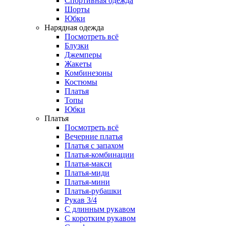
Спортивная одежда
Шорты
Юбки
Нарядная одежда
Посмотреть всё
Блузки
Джемперы
Жакеты
Комбинезоны
Костюмы
Платья
Топы
Юбки
Платья
Посмотреть всё
Вечерние платья
Платья с запахом
Платья-комбинации
Платья-макси
Платья-миди
Платья-мини
Платья-рубашки
Рукав 3/4
С длинным рукавом
С коротким рукавом