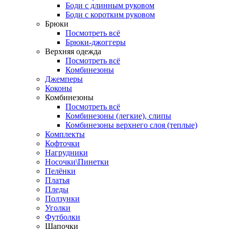
Боди с длинным руковом
Боди с коротким руковом
Брюки
Посмотреть всё
Брюки-джоггеры
Верхняя одежда
Посмотреть всё
Комбинезоны
Джемперы
Коконы
Комбинезоны
Посмотреть всё
Комбинезоны (легкие), слипы
Комбинезоны верхнего слоя (теплые)
Комплекты
Кофточки
Нагрудники
Носочки\Пинетки
Пелёнки
Платья
Пледы
Ползунки
Уголки
Футболки
Шапочки