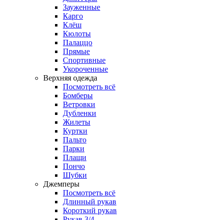
Зауженные
Карго
Клёш
Кюлоты
Палаццо
Прямые
Спортивные
Укороченные
Верхняя одежда
Посмотреть всё
Бомберы
Ветровки
Дубленки
Жилеты
Куртки
Пальто
Парки
Плащи
Пончо
Шубки
Джемперы
Посмотреть всё
Длинный рукав
Короткий рукав
Рукав 3/4