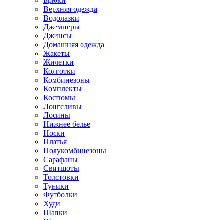
Брюки
Верхняя одежда
Водолазки
Джемперы
Джинсы
Домашняя одежда
Жакеты
Жилетки
Колготки
Комбинезоны
Комплекты
Костюмы
Лонгсливы
Лосины
Нижнее белье
Носки
Платья
Полукомбинезоны
Сарафаны
Свитшоты
Толстовки
Туники
Футболки
Худи
Шапки