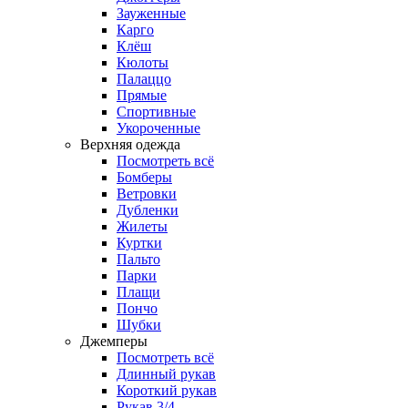
Зауженные
Карго
Клёш
Кюлоты
Палаццо
Прямые
Спортивные
Укороченные
Верхняя одежда
Посмотреть всё
Бомберы
Ветровки
Дубленки
Жилеты
Куртки
Пальто
Парки
Плащи
Пончо
Шубки
Джемперы
Посмотреть всё
Длинный рукав
Короткий рукав
Рукав 3/4