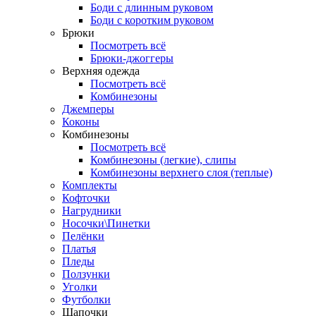
Боди с длинным руковом
Боди с коротким руковом
Брюки
Посмотреть всё
Брюки-джоггеры
Верхняя одежда
Посмотреть всё
Комбинезоны
Джемперы
Коконы
Комбинезоны
Посмотреть всё
Комбинезоны (легкие), слипы
Комбинезоны верхнего слоя (теплые)
Комплекты
Кофточки
Нагрудники
Носочки\Пинетки
Пелёнки
Платья
Пледы
Ползунки
Уголки
Футболки
Шапочки