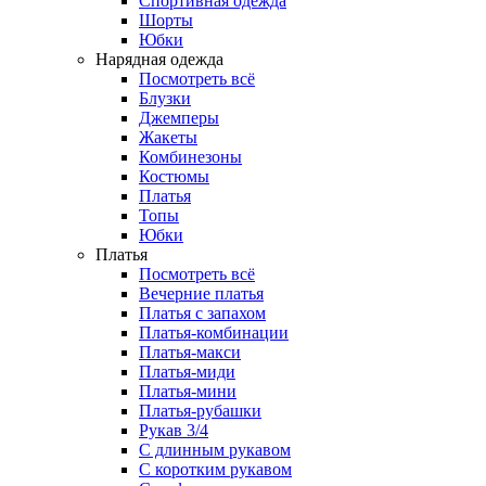
Спортивная одежда
Шорты
Юбки
Нарядная одежда
Посмотреть всё
Блузки
Джемперы
Жакеты
Комбинезоны
Костюмы
Платья
Топы
Юбки
Платья
Посмотреть всё
Вечерние платья
Платья с запахом
Платья-комбинации
Платья-макси
Платья-миди
Платья-мини
Платья-рубашки
Рукав 3/4
С длинным рукавом
С коротким рукавом