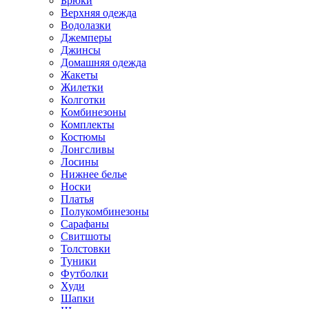
Брюки
Верхняя одежда
Водолазки
Джемперы
Джинсы
Домашняя одежда
Жакеты
Жилетки
Колготки
Комбинезоны
Комплекты
Костюмы
Лонгсливы
Лосины
Нижнее белье
Носки
Платья
Полукомбинезоны
Сарафаны
Свитшоты
Толстовки
Туники
Футболки
Худи
Шапки