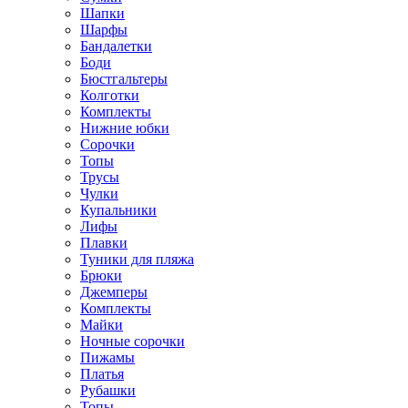
Шапки
Шарфы
Бандалетки
Боди
Бюстгальтеры
Колготки
Комплекты
Нижние юбки
Сорочки
Топы
Трусы
Чулки
Купальники
Лифы
Плавки
Туники для пляжа
Брюки
Джемперы
Комплекты
Майки
Ночные сорочки
Пижамы
Платья
Рубашки
Топы