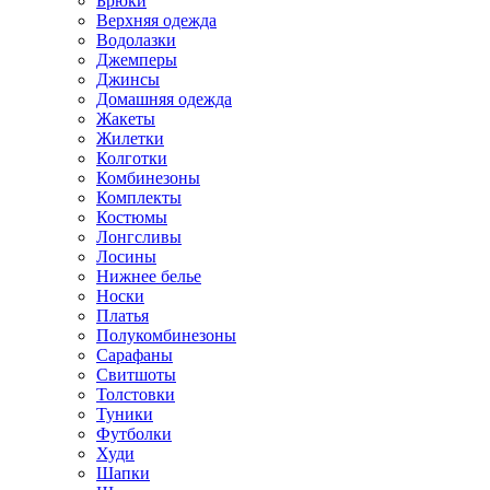
Брюки
Верхняя одежда
Водолазки
Джемперы
Джинсы
Домашняя одежда
Жакеты
Жилетки
Колготки
Комбинезоны
Комплекты
Костюмы
Лонгсливы
Лосины
Нижнее белье
Носки
Платья
Полукомбинезоны
Сарафаны
Свитшоты
Толстовки
Туники
Футболки
Худи
Шапки