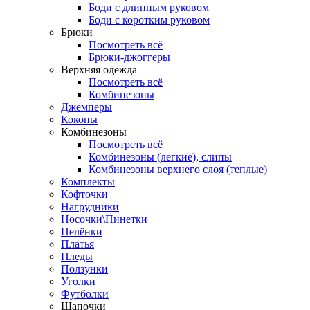
Боди с длинным руковом
Боди с коротким руковом
Брюки
Посмотреть всё
Брюки-джоггеры
Верхняя одежда
Посмотреть всё
Комбинезоны
Джемперы
Коконы
Комбинезоны
Посмотреть всё
Комбинезоны (легкие), слипы
Комбинезоны верхнего слоя (теплые)
Комплекты
Кофточки
Нагрудники
Носочки\Пинетки
Пелёнки
Платья
Пледы
Ползунки
Уголки
Футболки
Шапочки