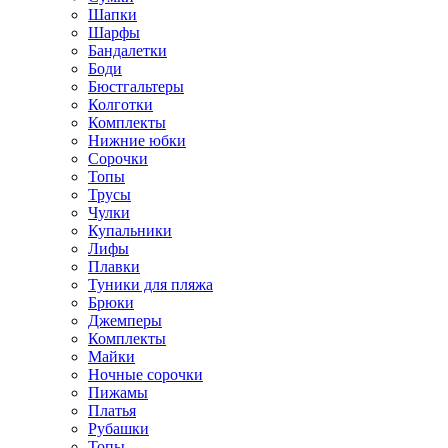
Шапки
Шарфы
Бандалетки
Боди
Бюстгальтеры
Колготки
Комплекты
Нижние юбки
Сорочки
Топы
Трусы
Чулки
Купальники
Лифы
Плавки
Туники для пляжа
Брюки
Джемперы
Комплекты
Майки
Ночные сорочки
Пижамы
Платья
Рубашки
Топы