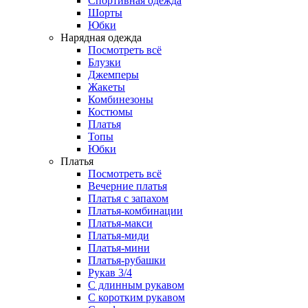
Спортивная одежда
Шорты
Юбки
Нарядная одежда
Посмотреть всё
Блузки
Джемперы
Жакеты
Комбинезоны
Костюмы
Платья
Топы
Юбки
Платья
Посмотреть всё
Вечерние платья
Платья с запахом
Платья-комбинации
Платья-макси
Платья-миди
Платья-мини
Платья-рубашки
Рукав 3/4
С длинным рукавом
С коротким рукавом