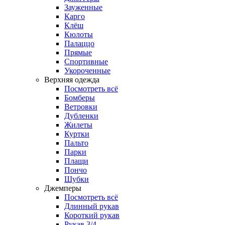
Зауженные
Карго
Клёш
Кюлоты
Палаццо
Прямые
Спортивные
Укороченные
Верхняя одежда
Посмотреть всё
Бомберы
Ветровки
Дубленки
Жилеты
Куртки
Пальто
Парки
Плащи
Пончо
Шубки
Джемперы
Посмотреть всё
Длинный рукав
Короткий рукав
Рукав 3/4