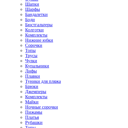
Шапки
Шарфы
Бандалетки
Боди
Бюстгальтеры
Колготки
Комплекты
Нижние юбки
Сорочки
Топы
Трусы
Чулки
Купальники
Лифы
Плавки
Туники для пляжа
Брюки
Джемперы
Комплекты
Майки
Ночные сорочки
Пижамы
Платья
Рубашки
Топы