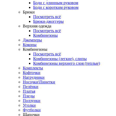
Боди с длинным руковом
Боди с коротким руковом
Брюки
Посмотреть всё
Брюки-джоггеры
Верхняя одежда
Посмотреть всё
Комбинезоны
Джемперы
Коконы
Комбинезоны
Посмотреть всё
Комбинезоны (легкие), слипы
Комбинезоны верхнего слоя (теплые)
Комплекты
Кофточки
Нагрудники
Носочки\Пинетки
Пелёнки
Платья
Пледы
Ползунки
Уголки
Футболки
Шапочки