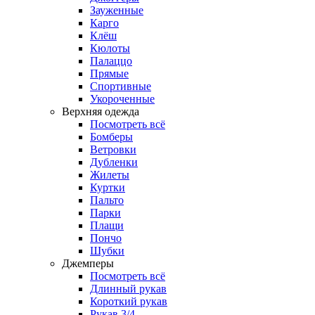
Зауженные
Карго
Клёш
Кюлоты
Палаццо
Прямые
Спортивные
Укороченные
Верхняя одежда
Посмотреть всё
Бомберы
Ветровки
Дубленки
Жилеты
Куртки
Пальто
Парки
Плащи
Пончо
Шубки
Джемперы
Посмотреть всё
Длинный рукав
Короткий рукав
Рукав 3/4