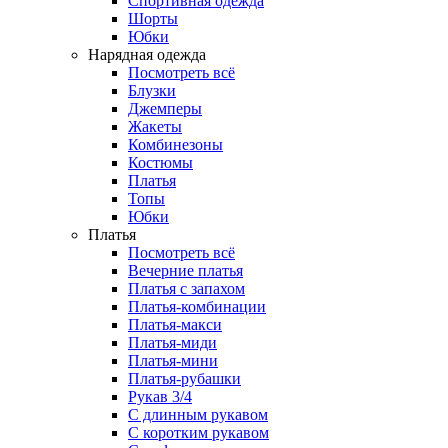
Спортивная одежда
Шорты
Юбки
Нарядная одежда
Посмотреть всё
Блузки
Джемперы
Жакеты
Комбинезоны
Костюмы
Платья
Топы
Юбки
Платья
Посмотреть всё
Вечерние платья
Платья с запахом
Платья-комбинации
Платья-макси
Платья-миди
Платья-мини
Платья-рубашки
Рукав 3/4
С длинным рукавом
С коротким рукавом