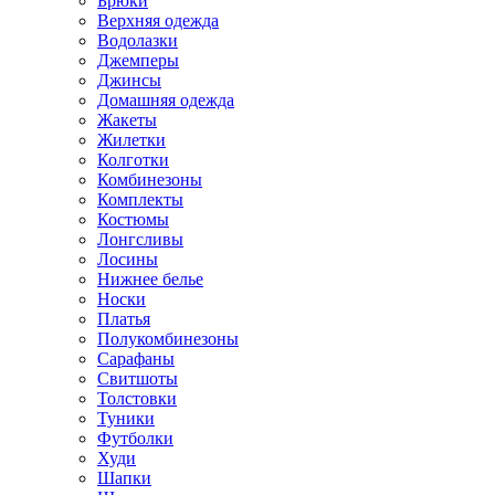
Брюки
Верхняя одежда
Водолазки
Джемперы
Джинсы
Домашняя одежда
Жакеты
Жилетки
Колготки
Комбинезоны
Комплекты
Костюмы
Лонгсливы
Лосины
Нижнее белье
Носки
Платья
Полукомбинезоны
Сарафаны
Свитшоты
Толстовки
Туники
Футболки
Худи
Шапки