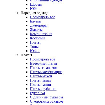
Спортивная одежда
Шорты
Юбки
Нарядная одежда
Посмотреть всё
Блузки
Джемперы
Жакеты
Комбинезоны
Костюмы
Платья
Топы
Юбки
Платья
Посмотреть всё
Вечерние платья
Платья с запахом
Платья-комбинации
Платья-макси
Платья-миди
Платья-мини
Платья-рубашки
Рукав 3/4
С длинным рукавом
С коротким рукавом