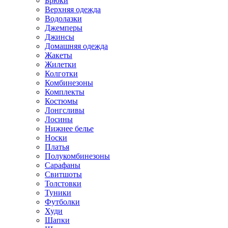
Брюки
Верхняя одежда
Водолазки
Джемперы
Джинсы
Домашняя одежда
Жакеты
Жилетки
Колготки
Комбинезоны
Комплекты
Костюмы
Лонгсливы
Лосины
Нижнее белье
Носки
Платья
Полукомбинезоны
Сарафаны
Свитшоты
Толстовки
Туники
Футболки
Худи
Шапки