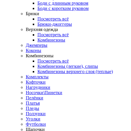
Боди с длинным руковом
Боди с коротким руковом
Брюки
Посмотреть всё
Брюки-джоггеры
Верхняя одежда
Посмотреть всё
Комбинезоны
Джемперы
Коконы
Комбинезоны
Посмотреть всё
Комбинезоны (легкие), слипы
Комбинезоны верхнего слоя (теплые)
Комплекты
Кофточки
Нагрудники
Носочки\Пинетки
Пелёнки
Платья
Пледы
Ползунки
Уголки
Футболки
Шапочки