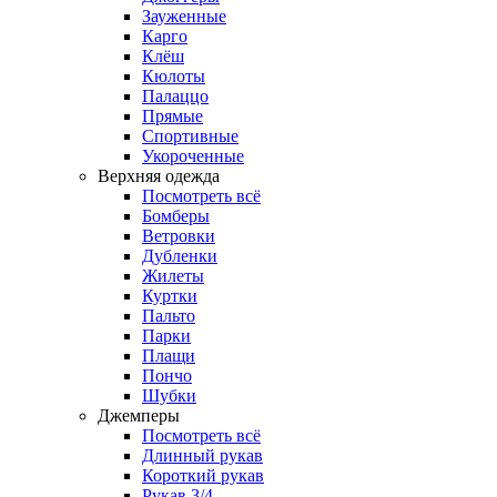
Зауженные
Карго
Клёш
Кюлоты
Палаццо
Прямые
Спортивные
Укороченные
Верхняя одежда
Посмотреть всё
Бомберы
Ветровки
Дубленки
Жилеты
Куртки
Пальто
Парки
Плащи
Пончо
Шубки
Джемперы
Посмотреть всё
Длинный рукав
Короткий рукав
Рукав 3/4