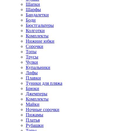
Шапки
Шарфы
Бандалетки
Боди
Бюстгальтеры
Колготки
Комплекты
Нижние юбки
Сорочки
Топы
Трусы
Чулки
Купальники
Лифы
Плавки
Туники для пляжа
Брюки
Джемперы
Комплекты
Майки
Ночные сорочки
Пижамы
Платья
Рубашки
Топы