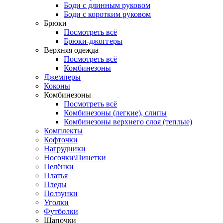
Боди с длинным руковом
Боди с коротким руковом
Брюки
Посмотреть всё
Брюки-джоггеры
Верхняя одежда
Посмотреть всё
Комбинезоны
Джемперы
Коконы
Комбинезоны
Посмотреть всё
Комбинезоны (легкие), слипы
Комбинезоны верхнего слоя (теплые)
Комплекты
Кофточки
Нагрудники
Носочки\Пинетки
Пелёнки
Платья
Пледы
Ползунки
Уголки
Футболки
Шапочки