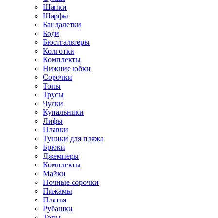
Шапки
Шарфы
Бандалетки
Боди
Бюстгальтеры
Колготки
Комплекты
Нижние юбки
Сорочки
Топы
Трусы
Чулки
Купальники
Лифы
Плавки
Туники для пляжа
Брюки
Джемперы
Комплекты
Майки
Ночные сорочки
Пижамы
Платья
Рубашки
Топы