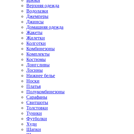
Брюки
Верхняя одежда
Водолазки
Джемперы
Джинсы
Домашняя одежда
Жакеты
Жилетки
Колготки
Комбинезоны
Комплекты
Костюмы
Лонгсливы
Лосины
Нижнее белье
Носки
Платья
Полукомбинезоны
Сарафаны
Свитшоты
Толстовки
Туники
Футболки
Худи
Шапки