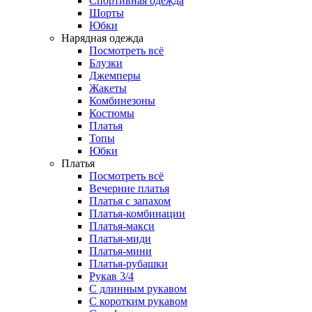
Спортивная одежда
Шорты
Юбки
Нарядная одежда
Посмотреть всё
Блузки
Джемперы
Жакеты
Комбинезоны
Костюмы
Платья
Топы
Юбки
Платья
Посмотреть всё
Вечерние платья
Платья с запахом
Платья-комбинации
Платья-макси
Платья-миди
Платья-мини
Платья-рубашки
Рукав 3/4
С длинным рукавом
С коротким рукавом