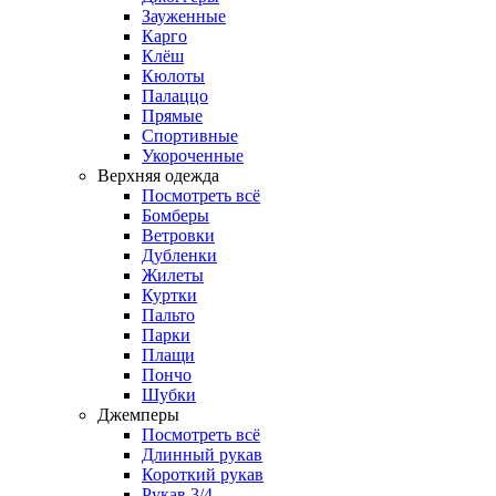
Зауженные
Карго
Клёш
Кюлоты
Палаццо
Прямые
Спортивные
Укороченные
Верхняя одежда
Посмотреть всё
Бомберы
Ветровки
Дубленки
Жилеты
Куртки
Пальто
Парки
Плащи
Пончо
Шубки
Джемперы
Посмотреть всё
Длинный рукав
Короткий рукав
Рукав 3/4