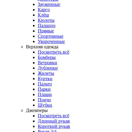
Зауженные
Карго
Клёш
Кюлоты
Палаццо
Прямые
Спортивные
Укороченные
Верхняя одежда
Посмотреть всё
Бомберы
Ветровки
Дубленки
Жилеты
Куртки
Пальто
Парки
Плащи
Пончо
Шубки
Джемперы
Посмотреть всё
Длинный рукав
Короткий рукав
Рукав 3/4