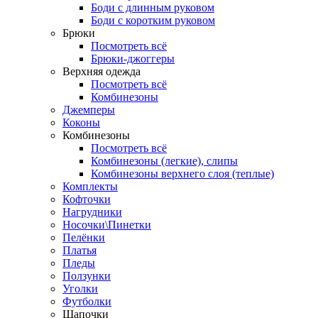
Боди с длинным руковом
Боди с коротким руковом
Брюки
Посмотреть всё
Брюки-джоггеры
Верхняя одежда
Посмотреть всё
Комбинезоны
Джемперы
Коконы
Комбинезоны
Посмотреть всё
Комбинезоны (легкие), слипы
Комбинезоны верхнего слоя (теплые)
Комплекты
Кофточки
Нагрудники
Носочки\Пинетки
Пелёнки
Платья
Пледы
Ползунки
Уголки
Футболки
Шапочки