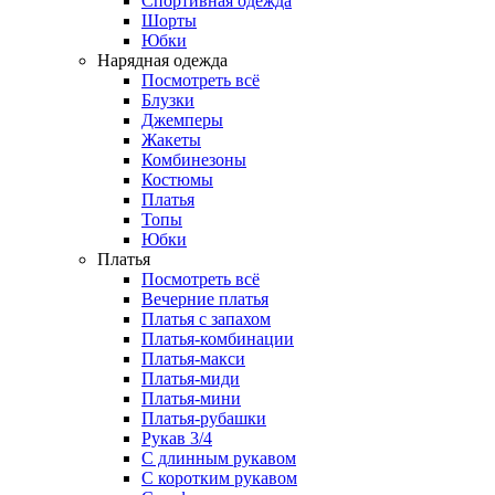
Спортивная одежда
Шорты
Юбки
Нарядная одежда
Посмотреть всё
Блузки
Джемперы
Жакеты
Комбинезоны
Костюмы
Платья
Топы
Юбки
Платья
Посмотреть всё
Вечерние платья
Платья с запахом
Платья-комбинации
Платья-макси
Платья-миди
Платья-мини
Платья-рубашки
Рукав 3/4
С длинным рукавом
С коротким рукавом