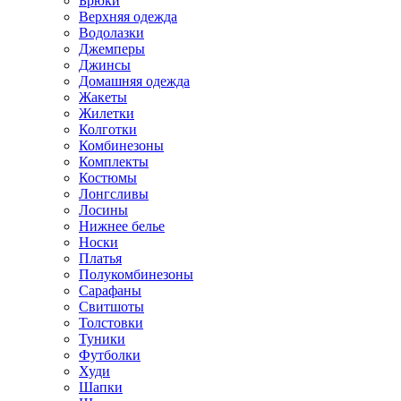
Брюки
Верхняя одежда
Водолазки
Джемперы
Джинсы
Домашняя одежда
Жакеты
Жилетки
Колготки
Комбинезоны
Комплекты
Костюмы
Лонгсливы
Лосины
Нижнее белье
Носки
Платья
Полукомбинезоны
Сарафаны
Свитшоты
Толстовки
Туники
Футболки
Худи
Шапки