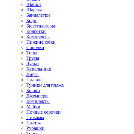
Шапки
Шарфы
Бандалетки
Боди
Бюстгальтеры
Колготки
Комплекты
Нижние юбки
Сорочки
Топы
Трусы
Чулки
Купальники
Лифы
Плавки
Туники для пляжа
Брюки
Джемперы
Комплекты
Майки
Ночные сорочки
Пижамы
Платья
Рубашки
Топы