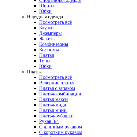
Спортивная одежда
Шорты
Юбки
Нарядная одежда
Посмотреть всё
Блузки
Джемперы
Жакеты
Комбинезоны
Костюмы
Платья
Топы
Юбки
Платья
Посмотреть всё
Вечерние платья
Платья с запахом
Платья-комбинации
Платья-макси
Платья-миди
Платья-мини
Платья-рубашки
Рукав 3/4
С длинным рукавом
С коротким рукавом