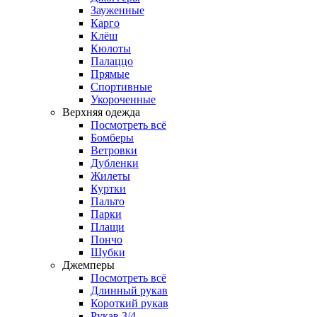
Зауженные
Карго
Клёш
Кюлоты
Палаццо
Прямые
Спортивные
Укороченные
Верхняя одежда
Посмотреть всё
Бомберы
Ветровки
Дубленки
Жилеты
Куртки
Пальто
Парки
Плащи
Пончо
Шубки
Джемперы
Посмотреть всё
Длинный рукав
Короткий рукав
Рукав 3/4