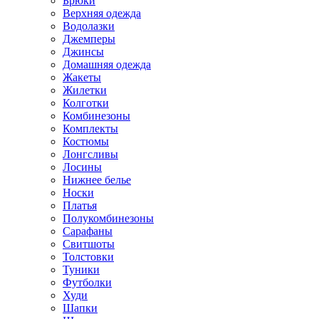
Брюки
Верхняя одежда
Водолазки
Джемперы
Джинсы
Домашняя одежда
Жакеты
Жилетки
Колготки
Комбинезоны
Комплекты
Костюмы
Лонгсливы
Лосины
Нижнее белье
Носки
Платья
Полукомбинезоны
Сарафаны
Свитшоты
Толстовки
Туники
Футболки
Худи
Шапки