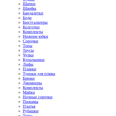
Шапки
Шарфы
Бандалетки
Боди
Бюстгальтеры
Колготки
Комплекты
Нижние юбки
Сорочки
Топы
Трусы
Чулки
Купальники
Лифы
Плавки
Туники для пляжа
Брюки
Джемперы
Комплекты
Майки
Ночные сорочки
Пижамы
Платья
Рубашки
Топы