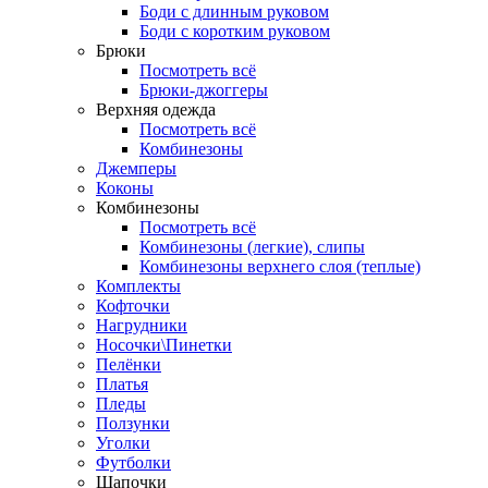
Боди с длинным руковом
Боди с коротким руковом
Брюки
Посмотреть всё
Брюки-джоггеры
Верхняя одежда
Посмотреть всё
Комбинезоны
Джемперы
Коконы
Комбинезоны
Посмотреть всё
Комбинезоны (легкие), слипы
Комбинезоны верхнего слоя (теплые)
Комплекты
Кофточки
Нагрудники
Носочки\Пинетки
Пелёнки
Платья
Пледы
Ползунки
Уголки
Футболки
Шапочки