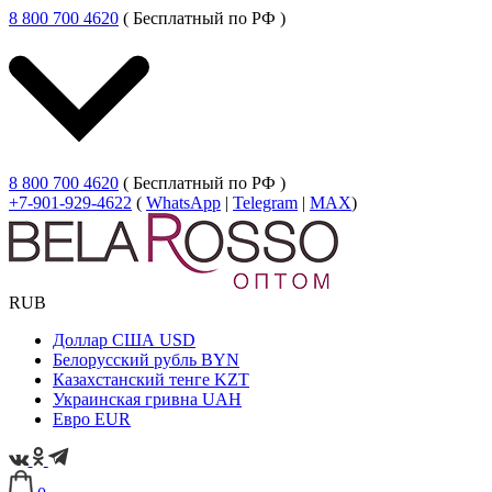
8 800 700 4620
( Бесплатный по РФ )
8 800 700 4620
( Бесплатный по РФ )
+7-901-929-4622
(
WhatsApp
|
Telegram
|
MAX
)
RUB
Доллар США
USD
Белорусский рубль
BYN
Казахстанский тенге
KZT
Украинская гривна
UAH
Евро
EUR