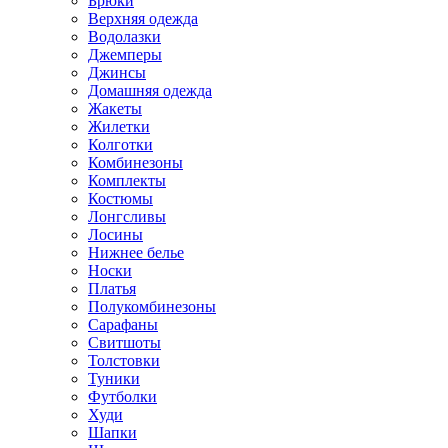
Брюки
Верхняя одежда
Водолазки
Джемперы
Джинсы
Домашняя одежда
Жакеты
Жилетки
Колготки
Комбинезоны
Комплекты
Костюмы
Лонгсливы
Лосины
Нижнее белье
Носки
Платья
Полукомбинезоны
Сарафаны
Свитшоты
Толстовки
Туники
Футболки
Худи
Шапки