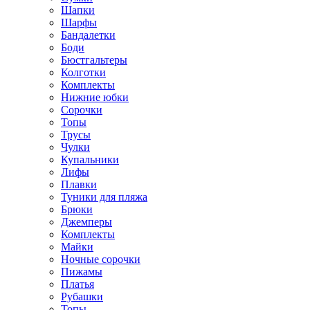
Шапки
Шарфы
Бандалетки
Боди
Бюстгальтеры
Колготки
Комплекты
Нижние юбки
Сорочки
Топы
Трусы
Чулки
Купальники
Лифы
Плавки
Туники для пляжа
Брюки
Джемперы
Комплекты
Майки
Ночные сорочки
Пижамы
Платья
Рубашки
Топы