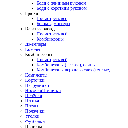
Боди с длинным руковом
Боди с коротким руковом
Брюки
Посмотреть всё
Брюки-джоггеры
Верхняя одежда
Посмотреть всё
Комбинезоны
Джемперы
Коконы
Комбинезоны
Посмотреть всё
Комбинезоны (легкие), слипы
Комбинезоны верхнего слоя (теплые)
Комплекты
Кофточки
Нагрудники
Носочки\Пинетки
Пелёнки
Платья
Пледы
Ползунки
Уголки
Футболки
Шапочки