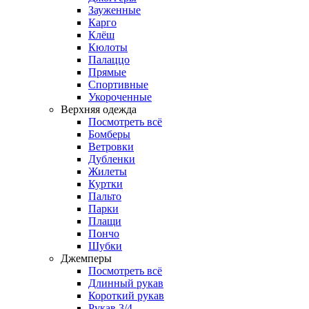
Зауженные
Карго
Клёш
Кюлоты
Палаццо
Прямые
Спортивные
Укороченные
Верхняя одежда
Посмотреть всё
Бомберы
Ветровки
Дубленки
Жилеты
Куртки
Пальто
Парки
Плащи
Пончо
Шубки
Джемперы
Посмотреть всё
Длинный рукав
Короткий рукав
Рукав 3/4