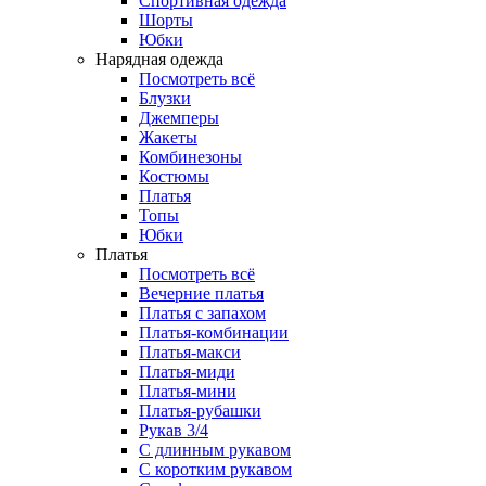
Спортивная одежда
Шорты
Юбки
Нарядная одежда
Посмотреть всё
Блузки
Джемперы
Жакеты
Комбинезоны
Костюмы
Платья
Топы
Юбки
Платья
Посмотреть всё
Вечерние платья
Платья с запахом
Платья-комбинации
Платья-макси
Платья-миди
Платья-мини
Платья-рубашки
Рукав 3/4
С длинным рукавом
С коротким рукавом