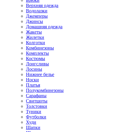
Брюки
Верхняя одежда
Водолазки
Джемперы
Джинсы
Домашняя одежда
Жакеты
Жилетки
Колготки
Комбинезоны
Комплекты
Костюмы
Лонгсливы
Лосины
Нижнее белье
Носки
Платья
Полукомбинезоны
Сарафаны
Свитшоты
Толстовки
Туники
Футболки
Худи
Шапки