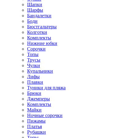
Шапки
Шарфы
Бандалетки
Боди
Бюстгальтеры
Колготки
Комплекты
Нижние юбки
Сорочки
Топы
Трусы
Чулки
Купальники
Лифы
Плавки
Туники для пляжа
Брюки
Джемперы
Комплекты
Майки
Ночные сорочки
Пижамы
Платья
Рубашки
Топы