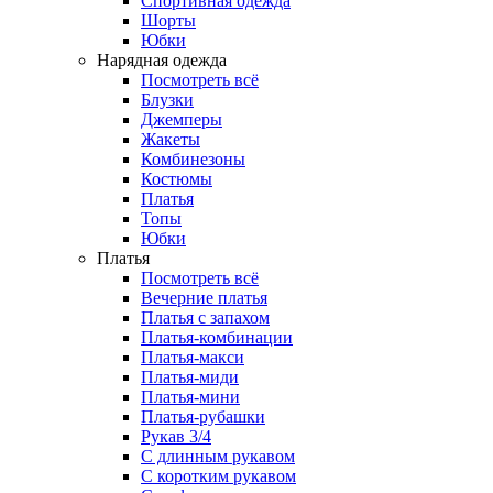
Спортивная одежда
Шорты
Юбки
Нарядная одежда
Посмотреть всё
Блузки
Джемперы
Жакеты
Комбинезоны
Костюмы
Платья
Топы
Юбки
Платья
Посмотреть всё
Вечерние платья
Платья с запахом
Платья-комбинации
Платья-макси
Платья-миди
Платья-мини
Платья-рубашки
Рукав 3/4
С длинным рукавом
С коротким рукавом