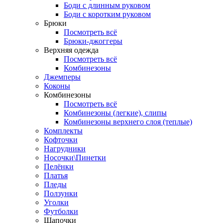
Боди с длинным руковом
Боди с коротким руковом
Брюки
Посмотреть всё
Брюки-джоггеры
Верхняя одежда
Посмотреть всё
Комбинезоны
Джемперы
Коконы
Комбинезоны
Посмотреть всё
Комбинезоны (легкие), слипы
Комбинезоны верхнего слоя (теплые)
Комплекты
Кофточки
Нагрудники
Носочки\Пинетки
Пелёнки
Платья
Пледы
Ползунки
Уголки
Футболки
Шапочки