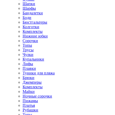
Шапки
Шарфы
Бандалетки
Боди
Бюстгальтеры
Колготки
Комплекты
Нижние юбки
Сорочки
Топы
Трусы
Чулки
Купальники
Лифы
Плавки
Туники для пляжа
Брюки
Джемперы
Комплекты
Майки
Ночные сорочки
Пижамы
Платья
Рубашки
Топы