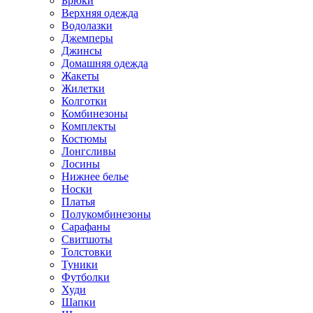
Брюки
Верхняя одежда
Водолазки
Джемперы
Джинсы
Домашняя одежда
Жакеты
Жилетки
Колготки
Комбинезоны
Комплекты
Костюмы
Лонгсливы
Лосины
Нижнее белье
Носки
Платья
Полукомбинезоны
Сарафаны
Свитшоты
Толстовки
Туники
Футболки
Худи
Шапки