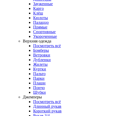
Зауженные
Карго
Клёш
Кюлоты
Палаццо
Прямые
Спортивные
Укороченные
Верхняя одежда
Посмотреть всё
Бомберы
Ветровки
Дубленки
Жилеты
Куртки
Пальто
Парки
Плащи
Пончо
Шубки
Джемперы
Посмотреть всё
Длинный рукав
Короткий рукав
Рукав 3/4