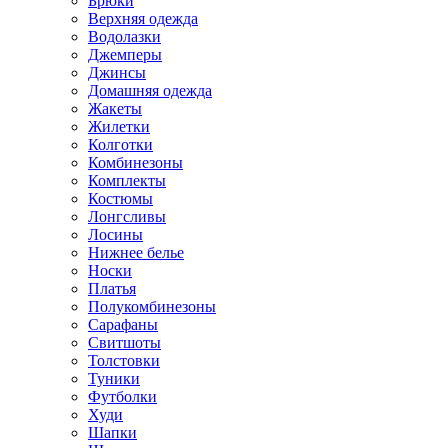
Брюки
Верхняя одежда
Водолазки
Джемперы
Джинсы
Домашняя одежда
Жакеты
Жилетки
Колготки
Комбинезоны
Комплекты
Костюмы
Лонгсливы
Лосины
Нижнее белье
Носки
Платья
Полукомбинезоны
Сарафаны
Свитшоты
Толстовки
Туники
Футболки
Худи
Шапки