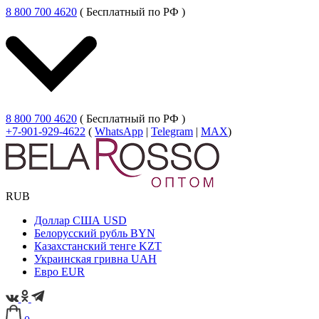
8 800 700 4620
( Бесплатный по РФ )
8 800 700 4620
( Бесплатный по РФ )
+7-901-929-4622
(
WhatsApp
|
Telegram
|
MAX
)
RUB
Доллар США
USD
Белорусский рубль
BYN
Казахстанский тенге
KZT
Украинская гривна
UAH
Евро
EUR