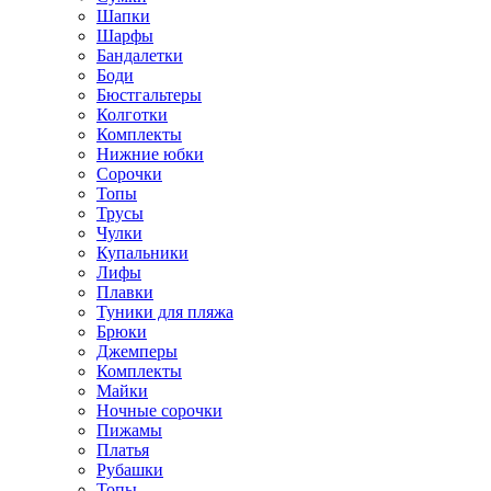
Шапки
Шарфы
Бандалетки
Боди
Бюстгальтеры
Колготки
Комплекты
Нижние юбки
Сорочки
Топы
Трусы
Чулки
Купальники
Лифы
Плавки
Туники для пляжа
Брюки
Джемперы
Комплекты
Майки
Ночные сорочки
Пижамы
Платья
Рубашки
Топы