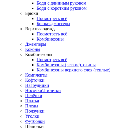
Боди с длинным руковом
Боди с коротким руковом
Брюки
Посмотреть всё
Брюки-джоггеры
Верхняя одежда
Посмотреть всё
Комбинезоны
Джемперы
Коконы
Комбинезоны
Посмотреть всё
Комбинезоны (легкие), слипы
Комбинезоны верхнего слоя (теплые)
Комплекты
Кофточки
Нагрудники
Носочки\Пинетки
Пелёнки
Платья
Пледы
Ползунки
Уголки
Футболки
Шапочки