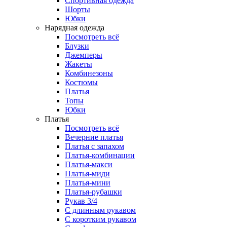
Спортивная одежда
Шорты
Юбки
Нарядная одежда
Посмотреть всё
Блузки
Джемперы
Жакеты
Комбинезоны
Костюмы
Платья
Топы
Юбки
Платья
Посмотреть всё
Вечерние платья
Платья с запахом
Платья-комбинации
Платья-макси
Платья-миди
Платья-мини
Платья-рубашки
Рукав 3/4
С длинным рукавом
С коротким рукавом