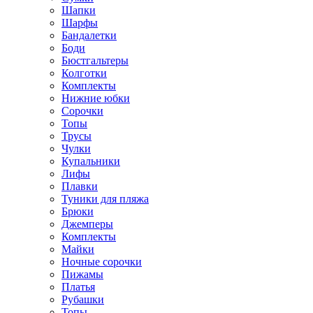
Шапки
Шарфы
Бандалетки
Боди
Бюстгальтеры
Колготки
Комплекты
Нижние юбки
Сорочки
Топы
Трусы
Чулки
Купальники
Лифы
Плавки
Туники для пляжа
Брюки
Джемперы
Комплекты
Майки
Ночные сорочки
Пижамы
Платья
Рубашки
Топы