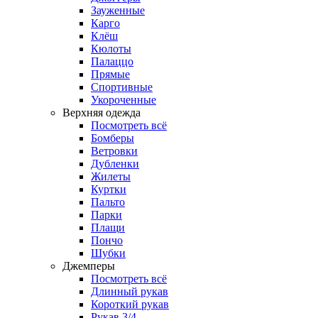
Зауженные
Карго
Клёш
Кюлоты
Палаццо
Прямые
Спортивные
Укороченные
Верхняя одежда
Посмотреть всё
Бомберы
Ветровки
Дубленки
Жилеты
Куртки
Пальто
Парки
Плащи
Пончо
Шубки
Джемперы
Посмотреть всё
Длинный рукав
Короткий рукав
Рукав 3/4