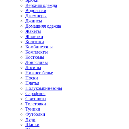
Брюки
Верхняя одежда
Водолазки
Джемперы
Джинсы
Домашняя одежда
Жакеты
Жилетки
Колготки
Комбинезоны
Комплекты
Костюмы
Лонгсливы
Лосины
Нижнее белье
Носки
Платья
Полукомбинезоны
Сарафаны
Свитшоты
Толстовки
Туники
Футболки
Худи
Шапки