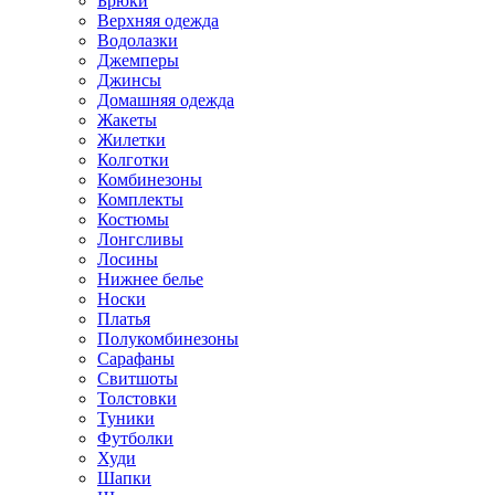
Брюки
Верхняя одежда
Водолазки
Джемперы
Джинсы
Домашняя одежда
Жакеты
Жилетки
Колготки
Комбинезоны
Комплекты
Костюмы
Лонгсливы
Лосины
Нижнее белье
Носки
Платья
Полукомбинезоны
Сарафаны
Свитшоты
Толстовки
Туники
Футболки
Худи
Шапки