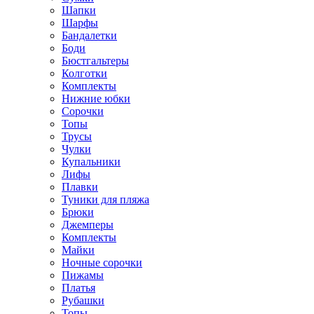
Шапки
Шарфы
Бандалетки
Боди
Бюстгальтеры
Колготки
Комплекты
Нижние юбки
Сорочки
Топы
Трусы
Чулки
Купальники
Лифы
Плавки
Туники для пляжа
Брюки
Джемперы
Комплекты
Майки
Ночные сорочки
Пижамы
Платья
Рубашки
Топы