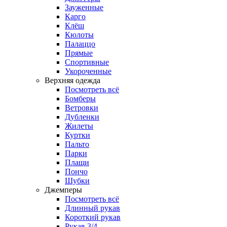
Зауженные
Карго
Клёш
Кюлоты
Палаццо
Прямые
Спортивные
Укороченные
Верхняя одежда
Посмотреть всё
Бомберы
Ветровки
Дубленки
Жилеты
Куртки
Пальто
Парки
Плащи
Пончо
Шубки
Джемперы
Посмотреть всё
Длинный рукав
Короткий рукав
Рукав 3/4