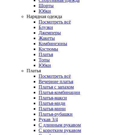
Спортивная одежда
Шорты
Юбки
Нарядная одежда
Посмотреть всё
Блузки
Джемперы
Жакеты
Комбинезоны
Костюмы
Платья
Топы
Юбки
Платья
Посмотреть всё
Вечерние платья
Платья с запахом
Платья-комбинации
Платья-макси
Платья-миди
Платья-мини
Платья-рубашки
Рукав 3/4
С длинным рукавом
С коротким рукавом