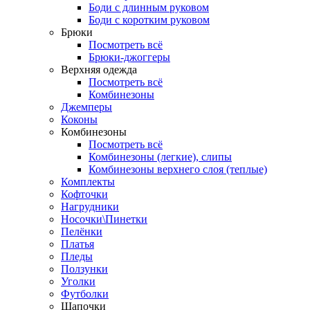
Боди с длинным руковом
Боди с коротким руковом
Брюки
Посмотреть всё
Брюки-джоггеры
Верхняя одежда
Посмотреть всё
Комбинезоны
Джемперы
Коконы
Комбинезоны
Посмотреть всё
Комбинезоны (легкие), слипы
Комбинезоны верхнего слоя (теплые)
Комплекты
Кофточки
Нагрудники
Носочки\Пинетки
Пелёнки
Платья
Пледы
Ползунки
Уголки
Футболки
Шапочки