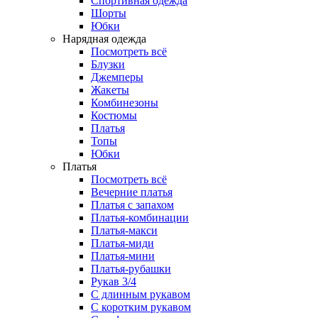
Спортивная одежда
Шорты
Юбки
Нарядная одежда
Посмотреть всё
Блузки
Джемперы
Жакеты
Комбинезоны
Костюмы
Платья
Топы
Юбки
Платья
Посмотреть всё
Вечерние платья
Платья с запахом
Платья-комбинации
Платья-макси
Платья-миди
Платья-мини
Платья-рубашки
Рукав 3/4
С длинным рукавом
С коротким рукавом