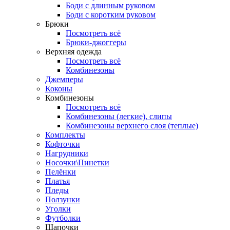
Боди с длинным руковом
Боди с коротким руковом
Брюки
Посмотреть всё
Брюки-джоггеры
Верхняя одежда
Посмотреть всё
Комбинезоны
Джемперы
Коконы
Комбинезоны
Посмотреть всё
Комбинезоны (легкие), слипы
Комбинезоны верхнего слоя (теплые)
Комплекты
Кофточки
Нагрудники
Носочки\Пинетки
Пелёнки
Платья
Пледы
Ползунки
Уголки
Футболки
Шапочки