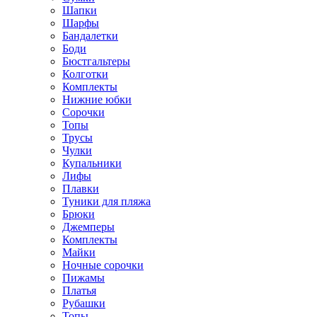
Шапки
Шарфы
Бандалетки
Боди
Бюстгальтеры
Колготки
Комплекты
Нижние юбки
Сорочки
Топы
Трусы
Чулки
Купальники
Лифы
Плавки
Туники для пляжа
Брюки
Джемперы
Комплекты
Майки
Ночные сорочки
Пижамы
Платья
Рубашки
Топы