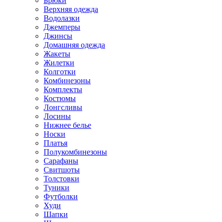
Брюки
Верхняя одежда
Водолазки
Джемперы
Джинсы
Домашняя одежда
Жакеты
Жилетки
Колготки
Комбинезоны
Комплекты
Костюмы
Лонгсливы
Лосины
Нижнее белье
Носки
Платья
Полукомбинезоны
Сарафаны
Свитшоты
Толстовки
Туники
Футболки
Худи
Шапки