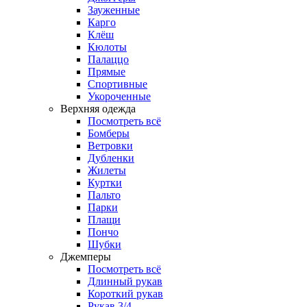
Зауженные
Карго
Клёш
Кюлоты
Палаццо
Прямые
Спортивные
Укороченные
Верхняя одежда
Посмотреть всё
Бомберы
Ветровки
Дубленки
Жилеты
Куртки
Пальто
Парки
Плащи
Пончо
Шубки
Джемперы
Посмотреть всё
Длинный рукав
Короткий рукав
Рукав 3/4