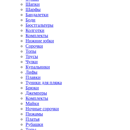
Шапки
Шарфы
Бандалетки
Боди
Бюстгальтеры
Колготки
Комплекты
Нижние юбки
Сорочки
Топы
Трусы
Чулки
Купальники
Лифы
Плавки
Туники для пляжа
Брюки
Джемперы
Комплекты
Майки
Ночные сорочки
Пижамы
Платья
Рубашки
Топы