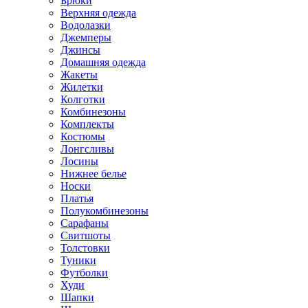
Брюки
Верхняя одежда
Водолазки
Джемперы
Джинсы
Домашняя одежда
Жакеты
Жилетки
Колготки
Комбинезоны
Комплекты
Костюмы
Лонгсливы
Лосины
Нижнее белье
Носки
Платья
Полукомбинезоны
Сарафаны
Свитшоты
Толстовки
Туники
Футболки
Худи
Шапки