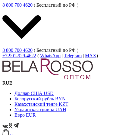
8 800 700 4620
( Бесплатный по РФ )
8 800 700 4620
( Бесплатный по РФ )
+7-901-929-4622
(
WhatsApp
|
Telegram
|
MAX
)
RUB
Доллар США
USD
Белорусский рубль
BYN
Казахстанский тенге
KZT
Украинская гривна
UAH
Евро
EUR