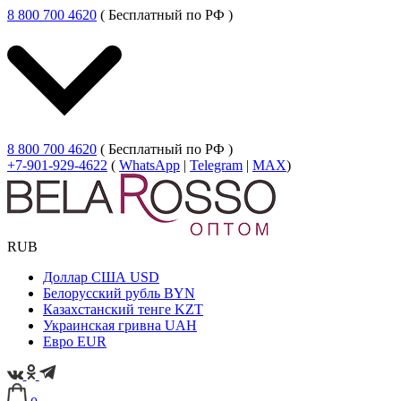
8 800 700 4620
( Бесплатный по РФ )
8 800 700 4620
( Бесплатный по РФ )
+7-901-929-4622
(
WhatsApp
|
Telegram
|
MAX
)
RUB
Доллар США
USD
Белорусский рубль
BYN
Казахстанский тенге
KZT
Украинская гривна
UAH
Евро
EUR