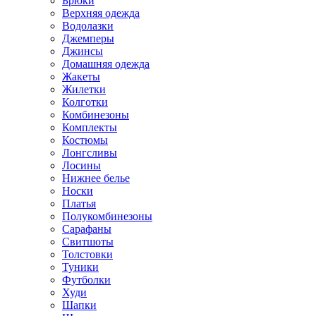
Брюки
Верхняя одежда
Водолазки
Джемперы
Джинсы
Домашняя одежда
Жакеты
Жилетки
Колготки
Комбинезоны
Комплекты
Костюмы
Лонгсливы
Лосины
Нижнее белье
Носки
Платья
Полукомбинезоны
Сарафаны
Свитшоты
Толстовки
Туники
Футболки
Худи
Шапки