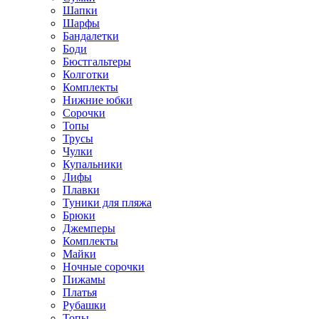
Шапки
Шарфы
Бандалетки
Боди
Бюстгальтеры
Колготки
Комплекты
Нижние юбки
Сорочки
Топы
Трусы
Чулки
Купальники
Лифы
Плавки
Туники для пляжа
Брюки
Джемперы
Комплекты
Майки
Ночные сорочки
Пижамы
Платья
Рубашки
Топы