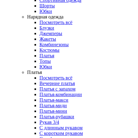
Спортивная одежда
Шорты
Юбки
Нарядная одежда
Посмотреть всё
Блузки
Джемперы
Жакеты
Комбинезоны
Костюмы
Платья
Топы
Юбки
Платья
Посмотреть всё
Вечерние платья
Платья с запахом
Платья-комбинации
Платья-макси
Платья-миди
Платья-мини
Платья-рубашки
Рукав 3/4
С длинным рукавом
С коротким рукавом