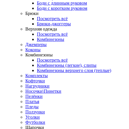
Боди с длинным руковом
Боди с коротким руковом
Брюки
Посмотреть всё
Брюки-джоггеры
Верхняя одежда
Посмотреть всё
Комбинезоны
Джемперы
Коконы
Комбинезоны
Посмотреть всё
Комбинезоны (легкие), слипы
Комбинезоны верхнего слоя (теплые)
Комплекты
Кофточки
Нагрудники
Носочки\Пинетки
Пелёнки
Платья
Пледы
Ползунки
Уголки
Футболки
Шапочки