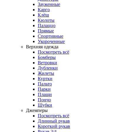
Зауженные
Карго
Клёш
Кюлоты
Палаццо
Прямые
Спортивные
Укороченные
Верхняя одежда
Посмотреть всё
Бомберы
Ветровки
Дубленки
Жилеты
Куртки
Пальто
Парки
Плащи
Пончо
Шубки
Джемперы
Посмотреть всё
Длинный рукав
Короткий рукав
Рукав 3/4