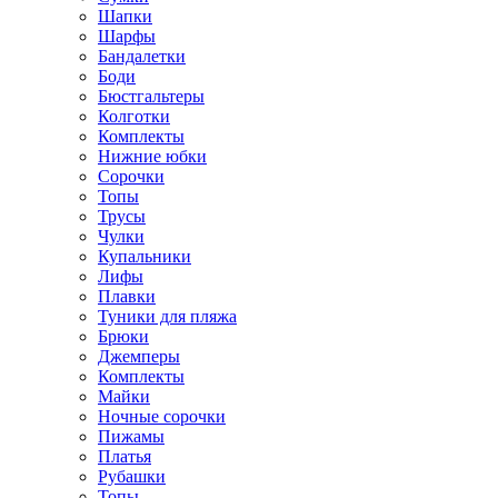
Шапки
Шарфы
Бандалетки
Боди
Бюстгальтеры
Колготки
Комплекты
Нижние юбки
Сорочки
Топы
Трусы
Чулки
Купальники
Лифы
Плавки
Туники для пляжа
Брюки
Джемперы
Комплекты
Майки
Ночные сорочки
Пижамы
Платья
Рубашки
Топы