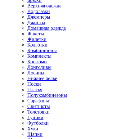
Брюки
Верхняя одежда
Водолазки
Джемперы
Джинсы
Домашняя одежда
Жакеты
Жилетки
Колготки
Комбинезоны
Комплекты
Костюмы
Лонгсливы
Лосины
Нижнее белье
Носки
Платья
Полукомбинезоны
Сарафаны
Свитшоты
Толстовки
Туники
Футболки
Худи
Шапки