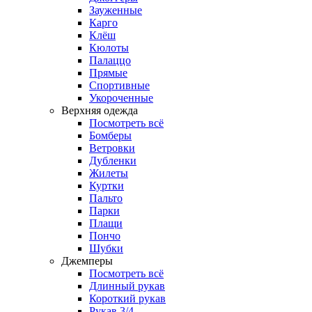
Зауженные
Карго
Клёш
Кюлоты
Палаццо
Прямые
Спортивные
Укороченные
Верхняя одежда
Посмотреть всё
Бомберы
Ветровки
Дубленки
Жилеты
Куртки
Пальто
Парки
Плащи
Пончо
Шубки
Джемперы
Посмотреть всё
Длинный рукав
Короткий рукав
Рукав 3/4