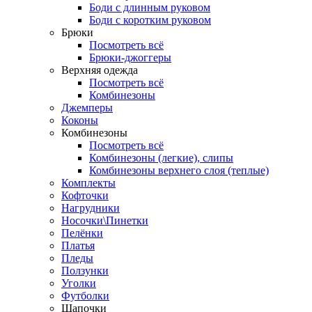
Боди с длинным руковом
Боди с коротким руковом
Брюки
Посмотреть всё
Брюки-джоггеры
Верхняя одежда
Посмотреть всё
Комбинезоны
Джемперы
Коконы
Комбинезоны
Посмотреть всё
Комбинезоны (легкие), слипы
Комбинезоны верхнего слоя (теплые)
Комплекты
Кофточки
Нагрудники
Носочки\Пинетки
Пелёнки
Платья
Пледы
Ползунки
Уголки
Футболки
Шапочки