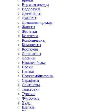
Брюки
Верхняя одежда
Водолазки
Джемперы
Джинсы
Домашняя одежда
Жакеты
Жилетки
Колготки
Комбинезоны
Комплекты
Костюмы
Лонгсливы
Лосины
Нижнее белье
Носки
Платья
Полукомбинезоны
Сарафаны
Свитшоты
Толстовки
Туники
Футболки
Худи
Шапки