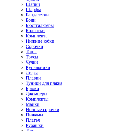
Шапки
Шарфы
Бандалетки
Боди
Бюстгальтеры
Колготки
Комплекты
Нижние юбки
Сорочки
Топы
Трусы
Чулки
Купальники
Лифы
Плавки
Туники для пляжа
Брюки
Джемперы
Комплекты
Майки
Ночные сорочки
Пижамы
Платья
Рубашки
Топы