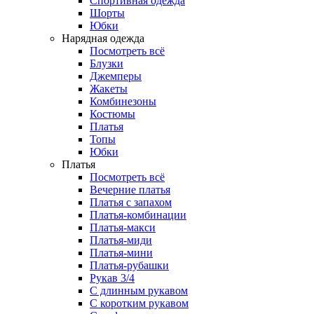
Спортивная одежда
Шорты
Юбки
Нарядная одежда
Посмотреть всё
Блузки
Джемперы
Жакеты
Комбинезоны
Костюмы
Платья
Топы
Юбки
Платья
Посмотреть всё
Вечерние платья
Платья с запахом
Платья-комбинации
Платья-макси
Платья-миди
Платья-мини
Платья-рубашки
Рукав 3/4
С длинным рукавом
С коротким рукавом