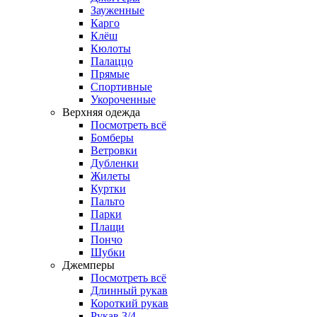
Зауженные
Карго
Клёш
Кюлоты
Палаццо
Прямые
Спортивные
Укороченные
Верхняя одежда
Посмотреть всё
Бомберы
Ветровки
Дубленки
Жилеты
Куртки
Пальто
Парки
Плащи
Пончо
Шубки
Джемперы
Посмотреть всё
Длинный рукав
Короткий рукав
Рукав 3/4