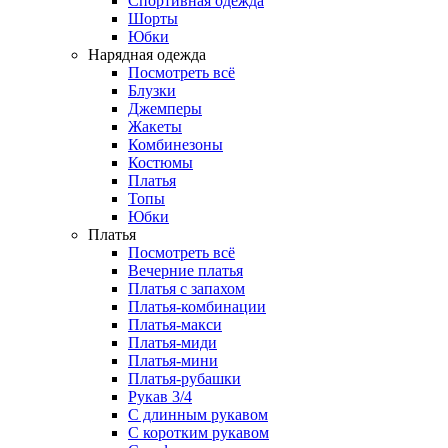
Спортивная одежда
Шорты
Юбки
Нарядная одежда
Посмотреть всё
Блузки
Джемперы
Жакеты
Комбинезоны
Костюмы
Платья
Топы
Юбки
Платья
Посмотреть всё
Вечерние платья
Платья с запахом
Платья-комбинации
Платья-макси
Платья-миди
Платья-мини
Платья-рубашки
Рукав 3/4
С длинным рукавом
С коротким рукавом