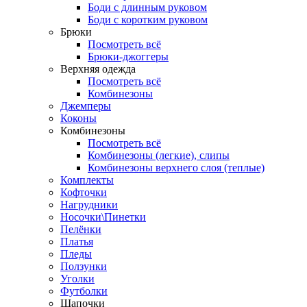
Боди с длинным руковом
Боди с коротким руковом
Брюки
Посмотреть всё
Брюки-джоггеры
Верхняя одежда
Посмотреть всё
Комбинезоны
Джемперы
Коконы
Комбинезоны
Посмотреть всё
Комбинезоны (легкие), слипы
Комбинезоны верхнего слоя (теплые)
Комплекты
Кофточки
Нагрудники
Носочки\Пинетки
Пелёнки
Платья
Пледы
Ползунки
Уголки
Футболки
Шапочки