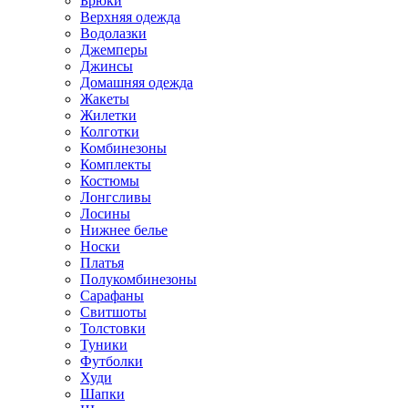
Брюки
Верхняя одежда
Водолазки
Джемперы
Джинсы
Домашняя одежда
Жакеты
Жилетки
Колготки
Комбинезоны
Комплекты
Костюмы
Лонгсливы
Лосины
Нижнее белье
Носки
Платья
Полукомбинезоны
Сарафаны
Свитшоты
Толстовки
Туники
Футболки
Худи
Шапки