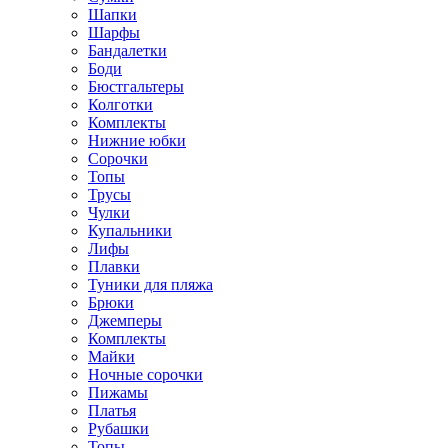
Шапки
Шарфы
Бандалетки
Боди
Бюстгальтеры
Колготки
Комплекты
Нижние юбки
Сорочки
Топы
Трусы
Чулки
Купальники
Лифы
Плавки
Туники для пляжа
Брюки
Джемперы
Комплекты
Майки
Ночные сорочки
Пижамы
Платья
Рубашки
Топы