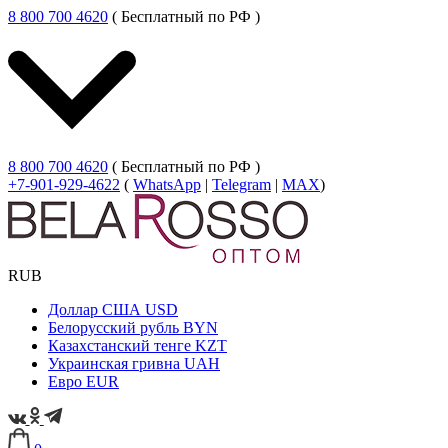
8 800 700 4620
( Бесплатный по РФ )
8 800 700 4620
( Бесплатный по РФ )
+7-901-929-4622
(
WhatsApp
|
Telegram
|
MAX
)
RUB
Доллар США
USD
Белорусский рубль
BYN
Казахстанский тенге
KZT
Украинская гривна
UAH
Евро
EUR