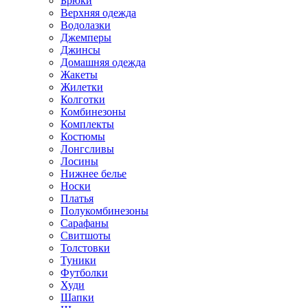
Брюки
Верхняя одежда
Водолазки
Джемперы
Джинсы
Домашняя одежда
Жакеты
Жилетки
Колготки
Комбинезоны
Комплекты
Костюмы
Лонгсливы
Лосины
Нижнее белье
Носки
Платья
Полукомбинезоны
Сарафаны
Свитшоты
Толстовки
Туники
Футболки
Худи
Шапки