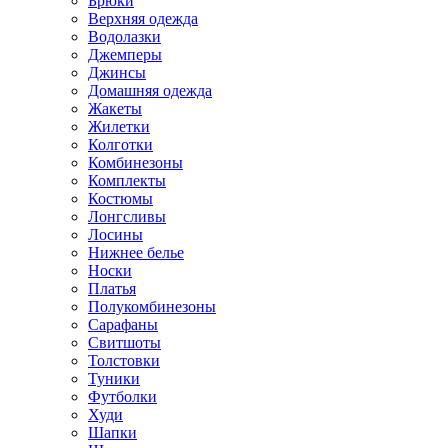
Брюки
Верхняя одежда
Водолазки
Джемперы
Джинсы
Домашняя одежда
Жакеты
Жилетки
Колготки
Комбинезоны
Комплекты
Костюмы
Лонгсливы
Лосины
Нижнее белье
Носки
Платья
Полукомбинезоны
Сарафаны
Свитшоты
Толстовки
Туники
Футболки
Худи
Шапки