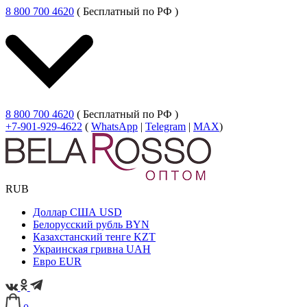
8 800 700 4620
( Бесплатный по РФ )
8 800 700 4620
( Бесплатный по РФ )
+7-901-929-4622
(
WhatsApp
|
Telegram
|
MAX
)
RUB
Доллар США
USD
Белорусский рубль
BYN
Казахстанский тенге
KZT
Украинская гривна
UAH
Евро
EUR