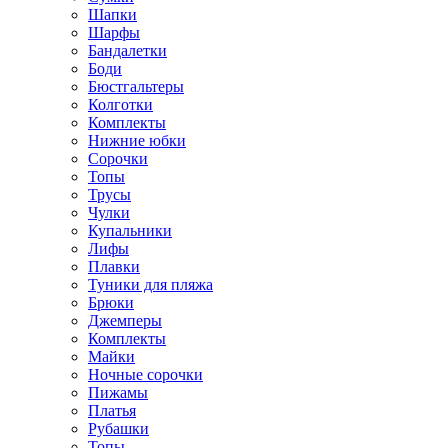
Шапки
Шарфы
Бандалетки
Боди
Бюстгальтеры
Колготки
Комплекты
Нижние юбки
Сорочки
Топы
Трусы
Чулки
Купальники
Лифы
Плавки
Туники для пляжа
Брюки
Джемперы
Комплекты
Майки
Ночные сорочки
Пижамы
Платья
Рубашки
Топы